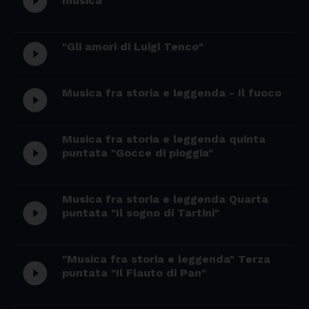
play_circle_filled
musica"
"Gli amori di Luigi Tenco"
play_circle_filled
Musica fra storia e leggenda - Il fuoco
play_circle_filled
Musica fra storia e leggenda quinta
play_circle_filled
puntata "Gocce di pioggia"
Musica fra storia e leggenda Quarta
play_circle_filled
puntata "Il sogno di Tartini"
"Musica fra storia e leggenda" Terza
play_circle_filled
puntata "Il Flauto di Pan"