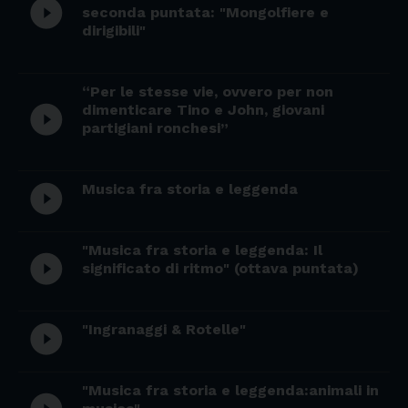
play_circle_filled
seconda puntata: "Mongolfiere e
dirigibili"
“Per le stesse vie, ovvero per non
dimenticare Tino e John, giovani
play_circle_filled
partigiani ronchesi”
Musica fra storia e leggenda
play_circle_filled
"Musica fra storia e leggenda: Il
play_circle_filled
significato di ritmo" (ottava puntata)
"Ingranaggi & Rotelle"
play_circle_filled
"Musica fra storia e leggenda:animali in