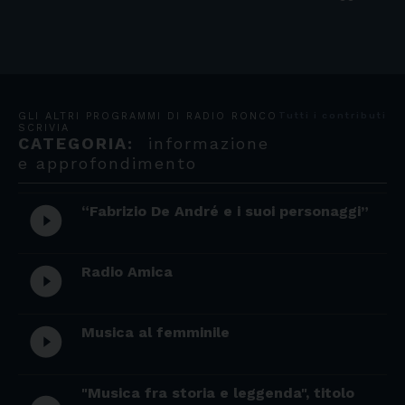
GLI ALTRI PROGRAMMI DI RADIO RONCO
Tutti i contributi
SCRIVIA
CATEGORIA:
informazione
e approfondimento
“Fabrizio De André e i suoi personaggi”
play_circle_filled
Radio Amica
play_circle_filled
Musica al femminile
play_circle_filled
"Musica fra storia e leggenda", titolo