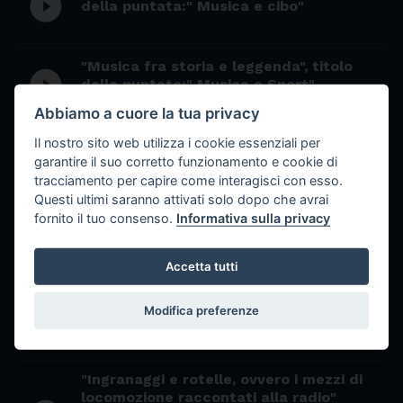
play_circle_filled
della puntata:" Musica e cibo"
"Musica fra storia e leggenda", titolo
play_circle_filled
della puntata:" Musica e Sport"
Abbiamo a cuore la tua privacy
Il nostro sito web utilizza i cookie essenziali per
"Un'esperienza didattica a Iasi"
play_circle_filled
garantire il suo corretto funzionamento e cookie di
tracciamento per capire come interagisci con esso.
Questi ultimi saranno attivati solo dopo che avrai
“Incidere le emozioni, ovvero l’arte di
fornito il tuo consenso.
Informativa sulla privacy
Tranquillo Marangoni, raccontata dal
play_circle_filled
figlio Aldo”
Accetta tutti
"Musica fra storia e leggenda", titolo
play_circle_filled
Modifica preferenze
della puntata "Luce e buio"
"Ingranaggi e rotelle, ovvero i mezzi di
locomozione raccontati alla radio"