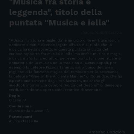
"Musica fra storia e
leggenda", titolo della
puntata "Musica e iella"
RADIO RONCO SCRIVIA
"MUsica fra storia e leggenda" è un ciclo di brevi trasmissioni
dedicate a miti e vicende legate all'uso e al ruolo che la
musica ha nella società; in questa puntata si tratta del
curioso rapporto fra musica e iella, ma anche musica e magia,
musica e sfortuna ed altro; per esempio la funzione rituale e
divinatoria della musica nella tradizion di alcuni popoli, per
esempio la celebre Pizzica Taranta, ballo tipico dell'area
pugliese o la funzione magica del tamburo per lo sciamano;
la celebre "Rime of the Anciente Mariner" di Coleridge, che ha
ispirato una canzone degli Iron Mainden, ma anche gli
aneddoti intorno alla celebre "Forza del destino" di Giuseppe
verdi, considerata opera catalizzatrice di sventure.
Regia
Classe IIA
Conduzione
Alunni della classe IIA
Partecipanti
Alunni classe IIA
Amedeo Gaggiolo