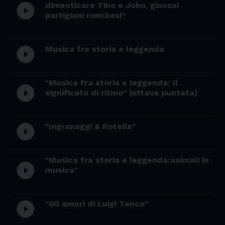
dimenticare Tino e John, giovani
play_circle_filled
partigiani ronchesi”
Musica fra storia e leggenda
play_circle_filled
"Musica fra storia e leggenda: Il
play_circle_filled
significato di ritmo" (ottava puntata)
"Ingranaggi & Rotelle"
play_circle_filled
"Musica fra storia e leggenda:animali in
play_circle_filled
musica"
"Gli amori di Luigi Tenco"
play_circle_filled