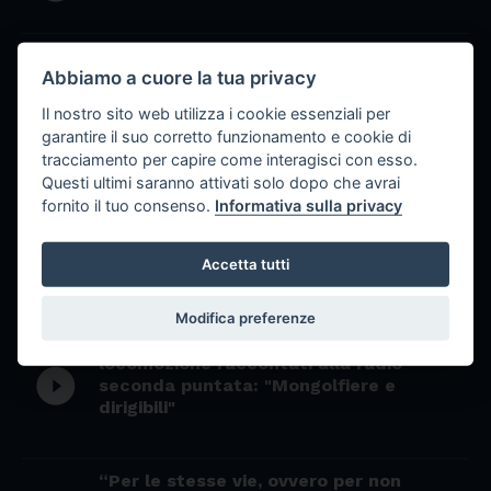
"Un'esperienza didattica a Iasi"
play_circle_filled
Abbiamo a cuore la tua privacy
Il nostro sito web utilizza i cookie essenziali per
“Incidere le emozioni, ovvero l’arte di
garantire il suo corretto funzionamento e cookie di
Tranquillo Marangoni, raccontata dal
play_circle_filled
tracciamento per capire come interagisci con esso.
figlio Aldo”
Questi ultimi saranno attivati solo dopo che avrai
fornito il tuo consenso.
Informativa sulla privacy
"Musica fra storia e leggenda", titolo
play_circle_filled
Accetta tutti
della puntata "Luce e buio"
Modifica preferenze
"Ingranaggi e rotelle, ovvero i mezzi di
locomozione raccontati alla radio"
play_circle_filled
seconda puntata: "Mongolfiere e
dirigibili"
“Per le stesse vie, ovvero per non