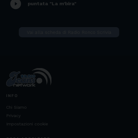
play_circle_filled
puntata "La m’bira"
Vai alla scheda di Radio Ronco Scrivia
INFO
Chi Siamo
Privacy
Impostazioni cookie