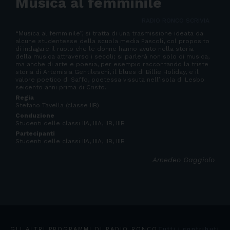
Musica al femminile
RADIO RONCO SCRIVIA
“Musica al femminile”, si tratta di una trasmissione ideata da
alcune studentesse della scuola media Pascoli, col proposito
di indagare il ruolo che le donne hanno avuto nella storia
della musica attraverso i secoli; si parlerà non solo di musica,
ma anche di arte e poesia, per esempio raccontando la triste
storia di Artemisia Gentileschi, il blues di Billie Holiday, e il
valore poetico di Saffo, poetessa vissuta nell’isola di Lesbo
seicento anni prima di Cristo.
Regia
Stefano Tavella (classe IIB)
Conduzione
Studenti delle classi IIA, IIIA, IIB, IIIB
Partecipanti
Studenti delle classi IIA, IIIA, IIB, IIIB
Amedeo Gaggiolo
GLI ALTRI PROGRAMMI DI RADIO RONCO
Tutti i contributi