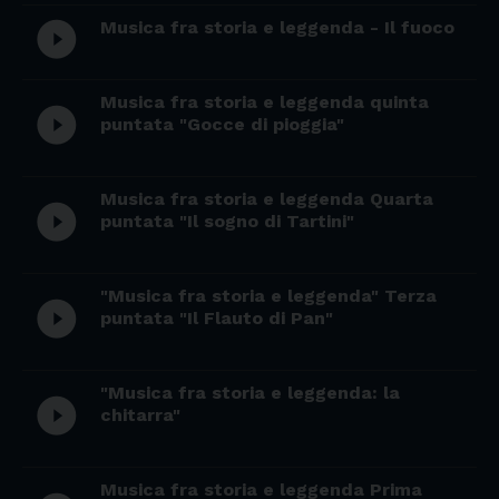
Musica fra storia e leggenda - Il fuoco
play_circle_filled
Musica fra storia e leggenda quinta
play_circle_filled
puntata "Gocce di pioggia"
Musica fra storia e leggenda Quarta
play_circle_filled
puntata "Il sogno di Tartini"
"Musica fra storia e leggenda" Terza
play_circle_filled
puntata "Il Flauto di Pan"
"Musica fra storia e leggenda: la
play_circle_filled
chitarra"
Musica fra storia e leggenda Prima