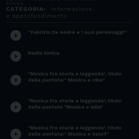
SCRIVIA
CATEGORIA:
informazione
e approfondimento
“Fabrizio De André e i suoi personaggi”
play_circle_filled
Radio Amica
play_circle_filled
"Musica fra storia e leggenda", titolo
play_circle_filled
della puntata:" Musica e cibo"
"Musica fra storia e leggenda", titolo
play_circle_filled
della puntata "Musica e iella"
"Musica fra storia e leggenda", titolo
play_circle_filled
della puntata:" Musica e Sport"