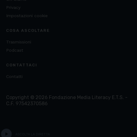
Privacy
Impostazioni cookie
COSA ASCOLTARE
Trasmissioni
Podcast
CONTATTACI
Contatti
Copyright ©
2026
Fondazione Media Literacy E.T.S. -
C.F. 97542370586
play_circle
ASCOLTA LA DIRETTA