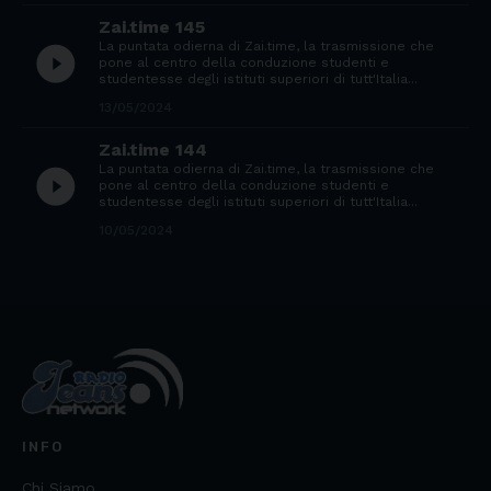
Zai.time 145
La puntata odierna di Zai.time, la trasmissione che
play_circle_filled
pone al centro della conduzione studenti e
studentesse degli istituti superiori di tutt'Italia...
13/05/2024
Zai.time 144
La puntata odierna di Zai.time, la trasmissione che
play_circle_filled
pone al centro della conduzione studenti e
studentesse degli istituti superiori di tutt'Italia...
10/05/2024
INFO
Chi Siamo