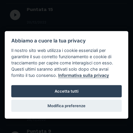
Puntata 15
play_circle_filled
20/12/2022
Puntata 14
play_circle_filled
Abbiamo a cuore la tua privacy
15/12/2022
Il nostro sito web utilizza i cookie essenziali per
garantire il suo corretto funzionamento e cookie di
Puntata 13
play_circle_filled
tracciamento per capire come interagisci con esso.
Questi ultimi saranno attivati solo dopo che avrai
13/12/2022
fornito il tuo consenso.
Informativa sulla privacy
Puntata 11
play_circle_filled
Accetta tutti
01/12/2022
Modifica preferenze
Puntata 10
play_circle_filled
29/11/2022
Puntata 9