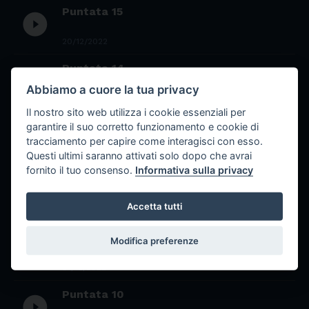
Puntata 15
play_circle_filled
20/12/2022
Puntata 14
play_circle_filled
Abbiamo a cuore la tua privacy
15/12/2022
Il nostro sito web utilizza i cookie essenziali per
Puntata 13
garantire il suo corretto funzionamento e cookie di
play_circle_filled
tracciamento per capire come interagisci con esso.
Questi ultimi saranno attivati solo dopo che avrai
13/12/2022
fornito il tuo consenso.
Informativa sulla privacy
Puntata 12
play_circle_filled
Accetta tutti
06/12/2022
Puntata 11
Modifica preferenze
play_circle_filled
01/12/2022
Puntata 10
play_circle_filled