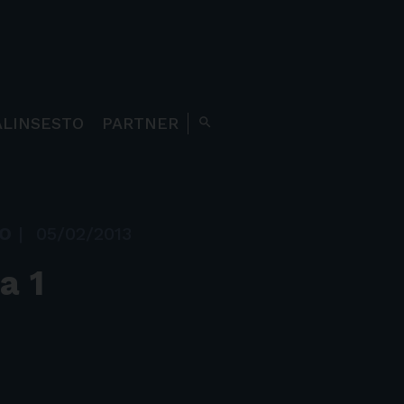
ALINSESTO
PARTNER
search
IO
|
05/02/2013
a 1