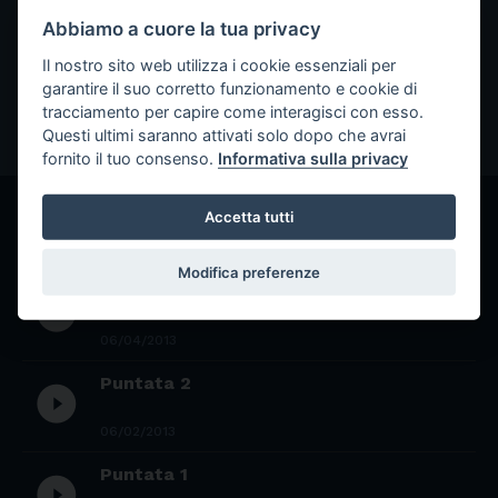
ARTE AL BUIO
|
10/10/2012
Abbiamo a cuore la tua privacy
Puntata 0
Il nostro sito web utilizza i cookie essenziali per
garantire il suo corretto funzionamento e cookie di
tracciamento per capire come interagisci con esso.
Questi ultimi saranno attivati solo dopo che avrai
fornito il tuo consenso.
Informativa sulla privacy
Accetta tutti
GLI ALTRI EPISODI
Modifica preferenze
Puntata 3
play_circle_filled
06/04/2013
Puntata 2
play_circle_filled
06/02/2013
Puntata 1
play_circle_filled