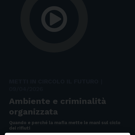
METTI IN CIRCOLO IL FUTURO
|
09/04/2026
Ambiente e criminalità
organizzata
Quando e perché la mafia mette le mani sul ciclo
dei rifiuti