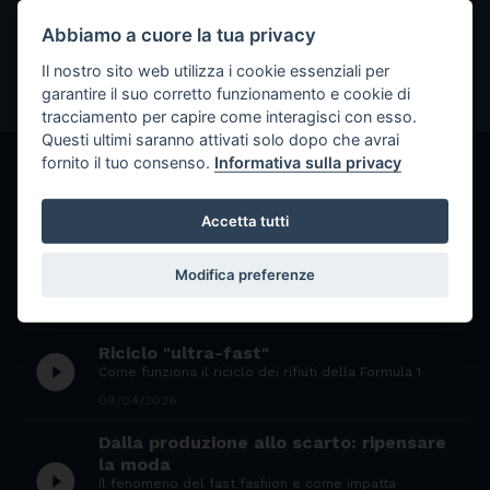
pianeta
Abbiamo a cuore la tua privacy
Il nostro sito web utilizza i cookie essenziali per
garantire il suo corretto funzionamento e cookie di
tracciamento per capire come interagisci con esso.
Questi ultimi saranno attivati solo dopo che avrai
fornito il tuo consenso.
Informativa sulla privacy
GLI ALTRI EPISODI
Accetta tutti
Ambiente e criminalità organizzata
play_circle_filled
Quando e perché la mafia mette le mani sul ciclo dei
Modifica preferenze
rifiuti
09/04/2026
Riciclo "ultra-fast"
play_circle_filled
Come funziona il riciclo dei rifiuti della Formula 1
09/04/2026
Dalla produzione allo scarto: ripensare
la moda
play_circle_filled
Il fenomeno del fast fashion e come impatta