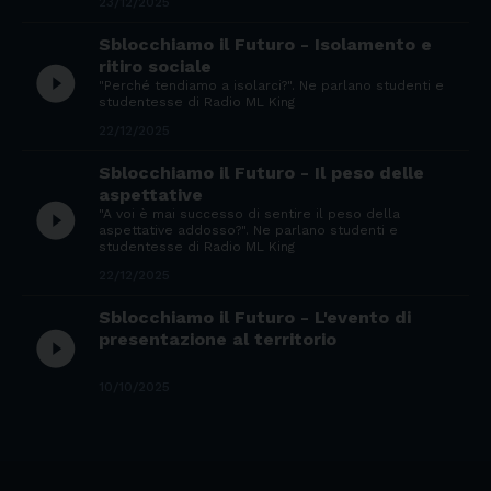
23/12/2025
Sblocchiamo il Futuro - Isolamento e
ritiro sociale
play_circle_filled
"Perché tendiamo a isolarci?". Ne parlano studenti e
studentesse di Radio ML King
22/12/2025
Sblocchiamo il Futuro - Il peso delle
aspettative
play_circle_filled
"A voi è mai successo di sentire il peso della
aspettative addosso?". Ne parlano studenti e
studentesse di Radio ML King
22/12/2025
Sblocchiamo il Futuro - L'evento di
play_circle_filled
presentazione al territorio
10/10/2025