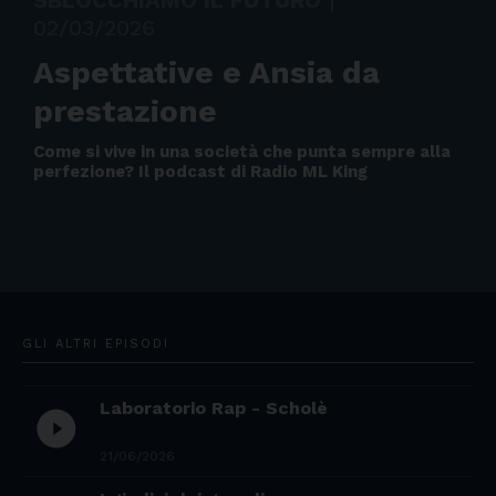
SBLOCCHIAMO IL FUTURO
|
02/03/2026
Aspettative e Ansia da
prestazione
Come si vive in una società che punta sempre alla
perfezione? Il podcast di Radio ML King
GLI ALTRI EPISODI
Laboratorio Rap - Scholè
play_circle_filled
21/06/2026