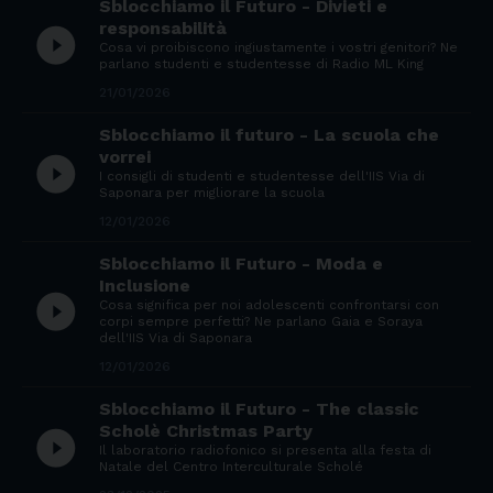
Sblocchiamo il Futuro - Divieti e
responsabilità
play_circle_filled
Cosa vi proibiscono ingiustamente i vostri genitori? Ne
parlano studenti e studentesse di Radio ML King
21/01/2026
Sblocchiamo il futuro - La scuola che
vorrei
play_circle_filled
I consigli di studenti e studentesse dell'IIS Via di
Saponara per migliorare la scuola
12/01/2026
Sblocchiamo il Futuro - Moda e
Inclusione
play_circle_filled
Cosa significa per noi adolescenti confrontarsi con
corpi sempre perfetti? Ne parlano Gaia e Soraya
dell'IIS Via di Saponara
12/01/2026
Sblocchiamo il Futuro - The classic
Scholè Christmas Party
play_circle_filled
Il laboratorio radiofonico si presenta alla festa di
Natale del Centro Interculturale Scholé