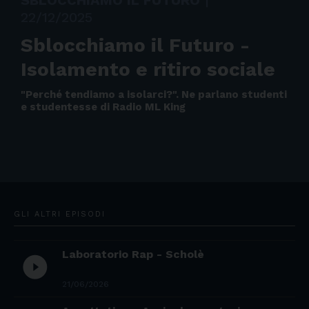
SBLOCCHIAMO IL FUTURO
|
22/12/2025
Sblocchiamo il Futuro -
Isolamento e ritiro sociale
"Perché tendiamo a isolarci?". Ne parlano studenti
e studentesse di Radio ML King
GLI ALTRI EPISODI
Laboratorio Rap - Scholè
play_circle_filled
21/06/2026