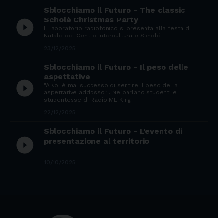
Sblocchiamo il Futuro - The classic
Scholè Christmas Party
play_circle_filled
Il laboratorio radiofonico si presenta alla festa di
Natale del Centro Interculturale Scholé
23/12/2025
Sblocchiamo il Futuro - Il peso delle
aspettative
play_circle_filled
"A voi è mai successo di sentire il peso della
aspettative addosso?". Ne parlano studenti e
studentesse di Radio ML King
22/12/2025
Sblocchiamo il Futuro - L'evento di
play_circle_filled
presentazione al territorio
10/10/2025