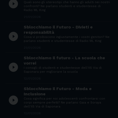
play_circle_filled
Quali sono gli stereotipi che hanno gli adulti nei nostri
confronti? Ne parlano studenti e studentesse di
Radio ML King
21/01/2026
Sblocchiamo il Futuro - Divieti e
responsabilità
play_circle_filled
Cosa vi proibiscono ingiustamente i vostri genitori? Ne
parlano studenti e studentesse di Radio ML King
21/01/2026
Sblocchiamo il futuro - La scuola che
vorrei
play_circle_filled
I consigli di studenti e studentesse dell'IIS Via di
Saponara per migliorare la scuola
12/01/2026
Sblocchiamo il Futuro - Moda e
Inclusione
play_circle_filled
Cosa significa per noi adolescenti confrontarsi con
corpi sempre perfetti? Ne parlano Gaia e Soraya
dell'IIS Via di Saponara
12/01/2026