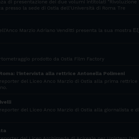
za di presentazione dei due volumi intitolati "Rivoluzione 
a presso la sede di Ostia dell'Università di Roma Tre
dell'Anco Marzio Adriano Venditti presenta la sua mostra Ε
ortometraggio prodotto da Ostia Film Factory
Roma: l’intervista alla rettrice Antonella Polimeni
eporter del Liceo Anco Marzio di Ostia alla prima rettrice
no.
velli
eporter del Liceo Anco Marzio di Ostia alla giornalista e d
ata
i reporter del Liceo Archimede di Acireale per Unistem Day