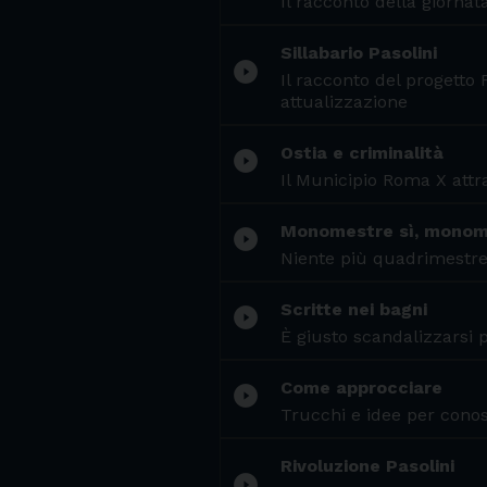
Il racconto della giornata
Sillabario Pasolini
play_circle_filled
Il racconto del progetto 
attualizzazione
Ostia e criminalità
play_circle_filled
Il Municipio Roma X attra
Monomestre sì, monom
play_circle_filled
Niente più quadrimestre 
Scritte nei bagni
play_circle_filled
È giusto scandalizzarsi p
Come approcciare
play_circle_filled
Trucchi e idee per cono
Rivoluzione Pasolini
play_circle_filled