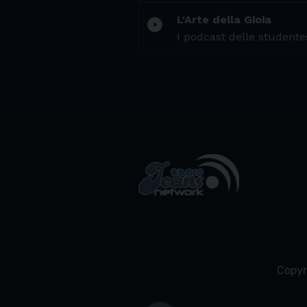
L'Arte della Gioia
play_circle_filled
I podcast delle studentes
Copyr