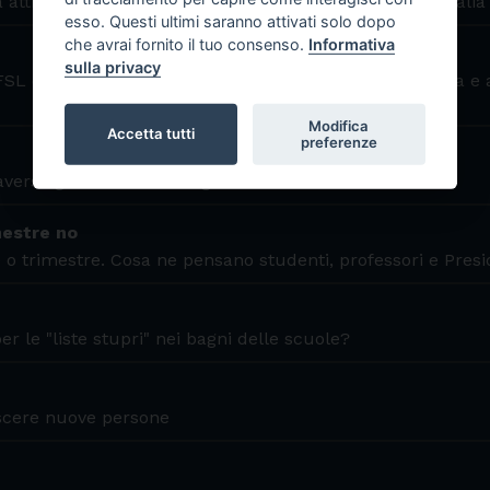
 attraverso le interviste dei giovani reporter da tutta Italia
esso. Questi ultimi saranno attivati solo dopo
che avrai fornito il tuo consenso.
Informativa
sulla privacy
FSL dedicato alla riscoperta di Pasolini nelle vie di Ostia e 
Modifica
Accetta tutti
preferenze
verso gli occhi dei suoi giovani abitanti
estre no
o trimestre. Cosa ne pensano studenti, professori e Pres
er le "liste stupri" nei bagni delle scuole?
scere nuove persone