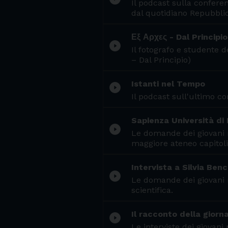
Il podcast sulla conferen
dal quotidiano Repubblic
Εξ Αρχες - Dal Principio
play_circle_filled
Il fotografo e studente 
– Dal Principio)
Istanti nel Tempo
play_circle_filled
Il podcast sull'ultimo c
Sapienza Università di 
play_circle_filled
Le domande dei giovani r
maggiore ateneo capitoli
Intervista a Silvia Benci
play_circle_filled
Le domande dei giovani r
scientifica.
Il racconto della giorn
play_circle_filled
Le interviste dei giovan