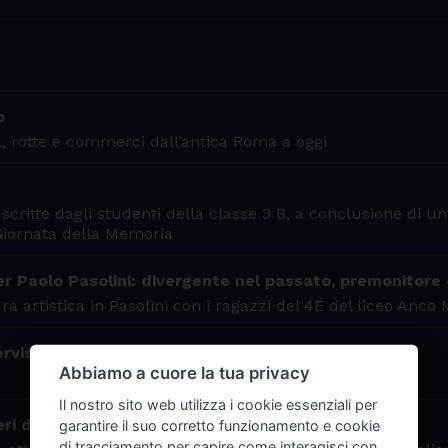
o
tà, rotte e commerci dall’antica Roma a oggi
critte dagli studenti della classe 3 B, a conclusione di un
iornata della Memoria
ier Paolo Pasolini: divergente nel passato, premonitore
ra artistica in Pasolini con i ragazzi del 4E del liceo Anco
rvista ad Antonella Polimeni
Abbiamo a cuore la tua privacy
Il nostro sito web utilizza i cookie essenziali per
ri di scegliere
garantire il suo corretto funzionamento e cookie
di tracciamento per capire come interagisci con