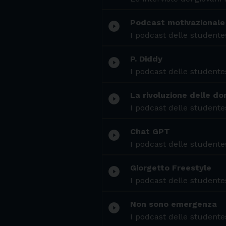
Podcast motivazionale
play_circle_filled
I podcast delle studentes
P. Diddy
play_circle_filled
I podcast delle studentes
La rivoluzione delle do
play_circle_filled
I podcast delle studentes
Chat GPT
play_circle_filled
I podcast delle studentes
Giorgetto Freestyle
play_circle_filled
I podcast delle studentes
Non sono emergenza
play_circle_filled
I podcast delle studentes