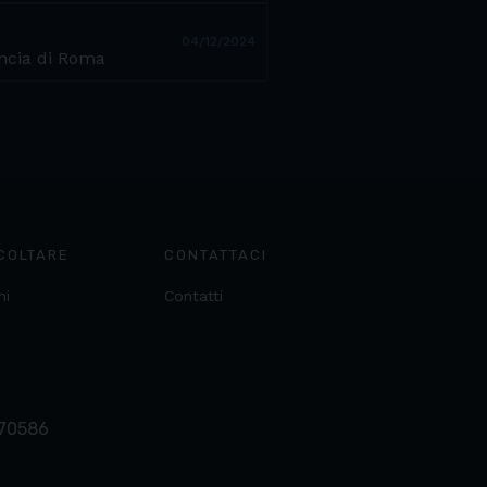
04/12/2024
incia di Roma
COLTARE
CONTATTACI
ni
Contatti
370586