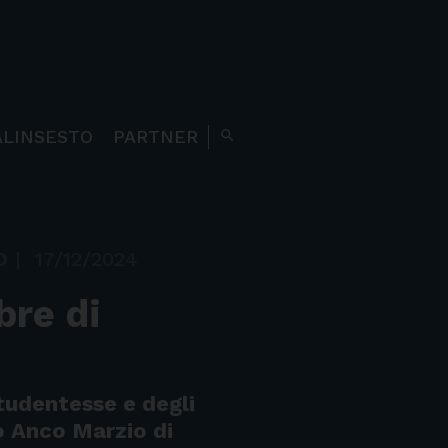
ALINSESTO
PARTNER
search
O
|
17/12/2024
bre di
tudentesse e degli
o Anco Marzio di