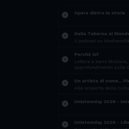
Opere dietro le storie
play_circle_filled
Dalla Taberna al Mond
play_circle_filled
Il podcast su biodiversi
Perché io?
play_circle_filled
Lettere a Sami Modiano, s
approfondimento sulla G
Un artista di nome... P
play_circle_filled
Alla scoperta della cultu
Unistemday 2026 - Inte
play_circle_filled
Unistemday 2026 - Libe
play_circle_filled