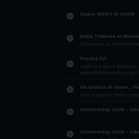
Opere dietro le storie
play_circle_filled
Dalla Taberna al Mond
play_circle_filled
Il podcast su biodiversi
Perché io?
play_circle_filled
Lettere a Sami Modiano, s
approfondimento sulla G
Un artista di nome... P
play_circle_filled
Alla scoperta della cultu
Unistemday 2026 - Inte
play_circle_filled
Unistemday 2026 - Libe
play_circle_filled