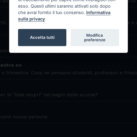
 attraverso le interviste dei giovani reporter da tutta Italia
esso. Questi ultimi saranno attivati solo dopo
che avrai fornito il tuo consenso.
Informativa
sulla privacy
FSL dedicato alla riscoperta di Pasolini nelle vie di Ostia e 
Modifica
Accetta tutti
preferenze
verso gli occhi dei suoi giovani abitanti
estre no
o trimestre. Cosa ne pensano studenti, professori e Pres
er le "liste stupri" nei bagni delle scuole?
scere nuove persone