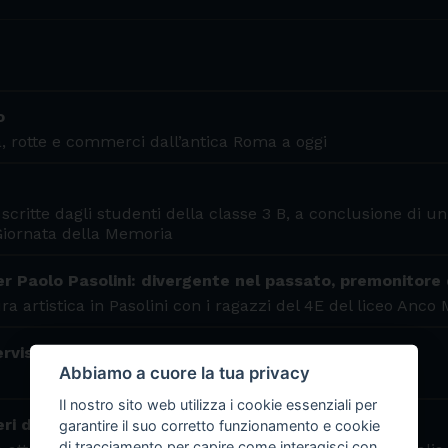
o
tà, rotte e commerci dall’antica Roma a oggi
critte dagli studenti della classe 3 B, a conclusione di un
iornata della Memoria
ier Paolo Pasolini: divergente nel passato, premonitore
ra artistica in Pasolini con i ragazzi del 4E del liceo Anco
rvista ad Antonella Polimeni
Abbiamo a cuore la tua privacy
Il nostro sito web utilizza i cookie essenziali per
ri di scegliere
garantire il suo corretto funzionamento e cookie
di tracciamento per capire come interagisci con