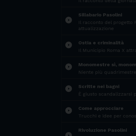
Il racconto della giornata
Sillabario Pasolini
play_circle_filled
Il racconto del progetto 
attualizzazione
Ostia e criminalità
play_circle_filled
Il Municipio Roma X attra
Monomestre sì, monom
play_circle_filled
Niente più quadrimestre 
Scritte nei bagni
play_circle_filled
È giusto scandalizzarsi p
Come approcciare
play_circle_filled
Trucchi e idee per cono
Rivoluzione Pasolini
play_circle_filled