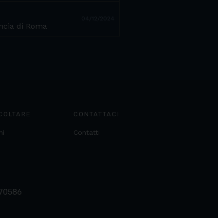
04/12/2024
incia di Roma
COLTARE
CONTATTACI
ni
Contatti
370586