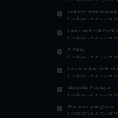
Podcast motivazionale
play_circle_filled
I podcast delle studentes
Luci e ombre di Pasolin
play_circle_filled
I podcast delle studentes
P. Diddy
play_circle_filled
I podcast delle studentes
La rivoluzione delle do
play_circle_filled
I podcast delle studentes
Giorgetto Freestyle
play_circle_filled
I podcast delle studentes
Non sono emergenza
play_circle_filled
I podcast delle studentes