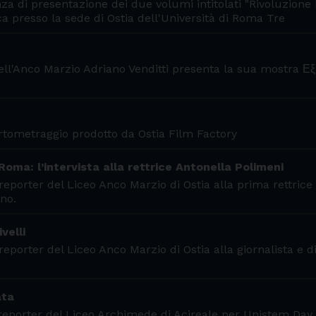
za di presentazione dei due volumi intitolati "Rivoluzione 
a presso la sede di Ostia dell'Università di Roma Tre
dell'Anco Marzio Adriano Venditti presenta la sua mostra Ε
ortometraggio prodotto da Ostia Film Factory
Roma: l’intervista alla rettrice Antonella Polimeni
eporter del Liceo Anco Marzio di Ostia alla prima rettrice
no.
velli
eporter del Liceo Anco Marzio di Ostia alla giornalista e d
ata
i reporter del Liceo Archimede di Acireale per Unistem Day