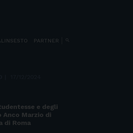
ALINSESTO
PARTNER
search
O
|
17/12/2024
tudentesse e degli
o Anco Marzio di
ia di Roma