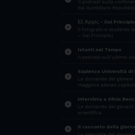
Il podcast sulla conferen
dal quotidiano Repubblic
Εξ Αρχες - Dal Principio
play_circle_filled
Il fotografo e studente 
– Dal Principio)
Istanti nel Tempo
play_circle_filled
Il podcast sull'ultimo c
Sapienza Università di 
play_circle_filled
Le domande dei giovani r
maggiore ateneo capitoli
Intervista a Silvia Benci
play_circle_filled
Le domande dei giovani r
scientifica.
Il racconto della giorn
play_circle_filled
Le interviste dei giovan