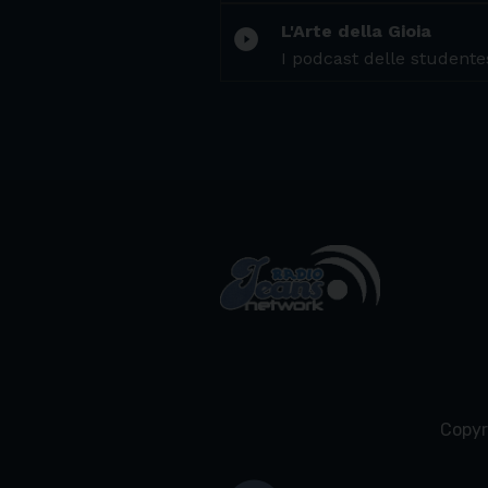
L'Arte della Gioia
play_circle_filled
I podcast delle studentes
Copyr