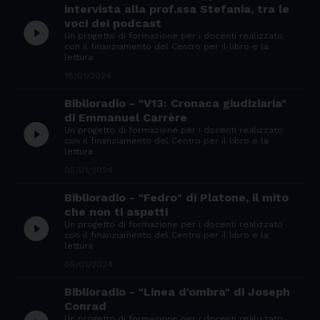
intervista alla prof.ssa Stefania, tra le
voci dei podcast
play_circle_filled
Un progetto di formazione per i docenti realizzato
con il finanziamento del Centro per il libro e la
lettura
18/01/2024
Biblioradio - "V13: Cronaca giudiziaria"
di Emmanuel Carrère
play_circle_filled
Un progetto di formazione per i docenti realizzato
con il finanziamento del Centro per il libro e la
lettura
05/01/2024
Biblioradio - "Fedro" di Platone, il mito
che non ti aspetti
play_circle_filled
Un progetto di formazione per i docenti realizzato
con il finanziamento del Centro per il libro e la
lettura
05/01/2024
Biblioradio - "Linea d'ombra" di Joseph
Conrad
Un progetto di formazione per i docenti realizzato