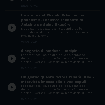
Perugia
06/05/2024
Le stelle del Piccolo Principe: un
podcast sul celebre racconto di
Antoine de Saint-Exupéry
play_circle_filled
Il podcast realizzato dagli studenti e delle
studentesse del Liceo Enrico Fermi di Cecina, in
provincia di Livorno
06/05/2024
Il segreto di Medusa - Incipit
I podcast degli studenti e delle studentesse
play_circle_filled
dell'Istituto di Istruzione Secondaria Superiore
"Tonino Guerra" di Novafeltria, in provincia di Rimini
02/04/2024
Un giorno questo dolore ti sarà utile -
Intervista impossibile e vox populi
play_circle_filled
I podcast degli studenti e delle studentesse
dell'Istituto di Istruzione Secondaria Superiore
"Tonino Guerra" di Novafeltria, in provincia di Rimini
02/04/2024