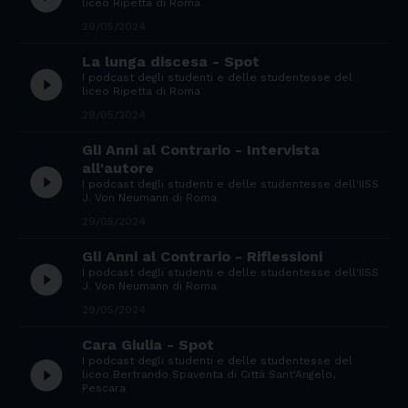
liceo Ripetta di Roma
29/05/2024
La lunga discesa - Spot
play_circle_filled
I podcast degli studenti e delle studentesse del
liceo Ripetta di Roma
29/05/2024
Gli Anni al Contrario - Intervista
all'autore
play_circle_filled
I podcast degli studenti e delle studentesse dell'IISS
J. Von Neumann di Roma
29/05/2024
Gli Anni al Contrario - Riflessioni
play_circle_filled
I podcast degli studenti e delle studentesse dell'IISS
J. Von Neumann di Roma
29/05/2024
Cara Giulia - Spot
I podcast degli studenti e delle studentesse del
play_circle_filled
liceo Bertrando Spaventa di Città Sant'Angelo,
Pescara