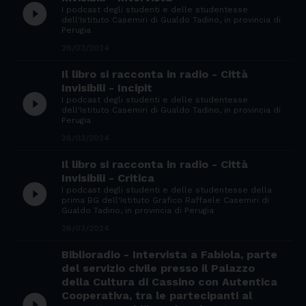
play_circle_filled
I podcast degli studenti e delle studentesse
dell'Istituto Casemiri di Gualdo Tadino, in provincia di
Perugia
28/03/2024
Il libro si racconta in radio - Città
Invisibili - Incipit
play_circle_filled
I podcast degli studenti e delle studentesse
dell'Istituto Casemiri di Gualdo Tadino, in provincia di
Perugia
28/03/2024
Il libro si racconta in radio - Città
Invisibili - Critica
play_circle_filled
I podcast degli studenti e delle studentesse della
prima BG dell'Istituto Grafico Raffaele Casemiri di
Gualdo Tadino, in provincia di Perugia
28/03/2024
Biblioradio - Intervista a Fabiola, parte
del servizio civile presso il Palazzo
della Cultura di Cassino con Autentica
Cooperativa, tra le partecipanti al
play_circle_filled