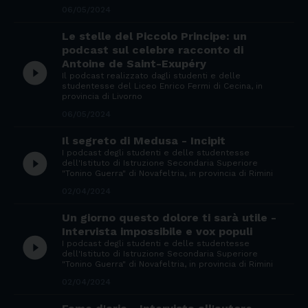
06/05/2024
Le stelle del Piccolo Principe: un
podcast sul celebre racconto di
Antoine de Saint-Exupéry
play_circle_filled
Il podcast realizzato dagli studenti e delle
studentesse del Liceo Enrico Fermi di Cecina, in
provincia di Livorno
06/05/2024
Il segreto di Medusa - Incipit
I podcast degli studenti e delle studentesse
play_circle_filled
dell'Istituto di Istruzione Secondaria Superiore
"Tonino Guerra" di Novafeltria, in provincia di Rimini
02/04/2024
Un giorno questo dolore ti sarà utile -
Intervista impossibile e vox populi
play_circle_filled
I podcast degli studenti e delle studentesse
dell'Istituto di Istruzione Secondaria Superiore
"Tonino Guerra" di Novafeltria, in provincia di Rimini
02/04/2024