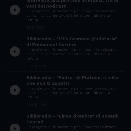
intervista alla prof.ssa Stefania, tra le
voci dei podcast
play_circle_filled
Un progetto di formazione per i docenti realizzato
con il finanziamento del Centro per il libro e la
lettura
18/01/2024
Biblioradio - "V13: Cronaca giudiziaria"
di Emmanuel Carrère
play_circle_filled
Un progetto di formazione per i docenti realizzato
con il finanziamento del Centro per il libro e la
lettura
05/01/2024
Biblioradio - "Fedro" di Platone, il mito
che non ti aspetti
play_circle_filled
Un progetto di formazione per i docenti realizzato
con il finanziamento del Centro per il libro e la
lettura
05/01/2024
Biblioradio - "Linea d'ombra" di Joseph
Conrad
play_circle_filled
Un progetto di formazione per i docenti realizzato