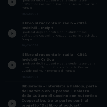
play_circle_filled
I podcast degli studenti e delle studentesse
dell'Istituto Casemiri di Gualdo Tadino, in provincia di
Perugia
28/03/2024
Il libro si racconta in radio - Città
Invisibili - Incipit
play_circle_filled
I podcast degli studenti e delle studentesse
dell'Istituto Casemiri di Gualdo Tadino, in provincia di
Perugia
28/03/2024
Il libro si racconta in radio - Città
Invisibili - Critica
play_circle_filled
I podcast degli studenti e delle studentesse della
prima BG dell'Istituto Grafico Raffaele Casemiri di
Gualdo Tadino, in provincia di Perugia
28/03/2024
Biblioradio - Intervista a Fabiola, parte
del servizio civile presso il Palazzo
della Cultura di Cassino con Autentica
Cooperativa, tra le partecipanti al
play_circle_filled
progetto "Dal libro al podcast"