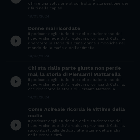
offrire una soluzione al controllo e alla gestione dei
rifiuti nella capital
19/03/2024
Donne mai ricordate
II podcast degli studenti e delle studentesse del
play_circle_filled
liceo Archimede di Acireale, in provincia di Catania,
ripercorre la storia di alcune donne simboliche nel
mondo della mafia e dell'antimafia
14/03/2024
Chi sta dalla parte giusta non perde
mai, la storia di Piersanti Mattarella
play_circle_filled
II podcast degli studenti e delle studentesse del
liceo Archimede di Acireale, in provincia di Catania,
che ripercorre la storia di Piersanti Mattarella
14/03/2024
Come Acireale ricorda le vittime della
mafia
II podcast degli studenti e delle studentesse del
play_circle_filled
liceo Archimede di Acireale, in provincia di Catania,
racconta i luoghi dedicati alle vittime della mafia
nella propria città