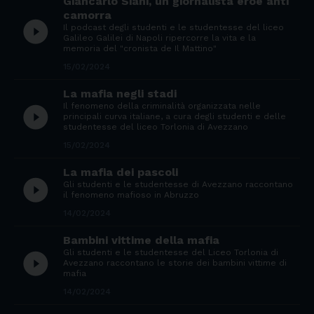
Giancarlo Siani, un giornalista eroe anti
camorra
play_circle_filled
Il podcast degli studenti e le studentesse del liceo
Galileo Galilei di Napoli ripercorre la vita e la
memoria del "cronista de Il Mattino"
15/02/2024
La mafia negli stadi
Il fenomeno della criminalità organizzata nelle
play_circle_filled
principali curva italiane, a cura degli studenti e delle
studentesse del liceo Torlonia di Avezzano
15/02/2024
La mafia dei pascoli
play_circle_filled
Gli studenti e le studentesse di Avezzano raccontano
il fenomeno mafioso in Abruzzo
14/02/2024
Bambini vittime della mafia
Gli studenti e le studentesse del Liceo Torlonia di
play_circle_filled
Avezzano raccontano le storie dei bambini vittime di
mafia
14/02/2024