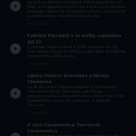
La vedova di Rosario Sciacca, vittima innocente nel
play_circle_filled
1990 di un agguato mafioso che aveva come obiettivo
Giuseppe Piazza, ha raccontato ai nostri microfoni la
sua esperienza. Una testimonianza che…
18/04/2024
Fabrizio Piscitelli e la mafia capitolina
(pt.2)
play_circle_filled
II podcast degli studenti e delle studentesse del
liceo Blaise Pascal di Pomezia sulla figura di Diabolik,
storico ultras della Lazio
17/04/2024
Libero futuro: intervista a Nicola
Clemenza
La 4B del Liceo D'Aguirre-Alighieri di Partanna ha
play_circle_filled
intervistato Nicola Clemenza, presidente
dell’associazione Antiracket Libero Futuro. Nel 2008
Clemenza ha avviato un consorzio di aziende
olivicole…
17/04/2024
Il clan Casamonica: Ferruccio
Casamonica