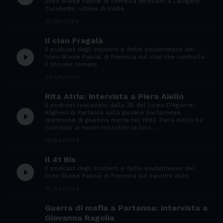
liceo Blaise Pascal di Pomezia dedicato a Calogero
Zucchetto, vittima di mafia
10/05/2024
Il clan Fragalà
Il podcast degli studenti e delle studentesse del
play_circle_filled
liceo Blaise Pascal di Pomezia sul clan che controlla
il litorale romano
24/04/2024
Rita Atria: intervista a Piera Aiello
Il podcast realizzato dalla 2B del Liceo D'Aguirre-
play_circle_filled
Alighieri di Partanna sulla giovane partannese
testimone di giustizia morta nel 1992. Piera Aiello ha
ricordato ai nostri microfoni la loro…
19/04/2024
Il 41 Bis
play_circle_filled
Il podcast degli studenti e delle studentesse del
liceo Blaise Pascal di Pomezia sul carcere duro
18/04/2024
Guerra di mafia a Partanna: intervista a
Giovanna Ragolia