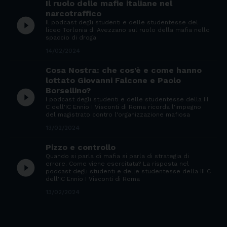
Il ruolo delle mafie italiane nel
narcotraffico
play_circle_filled
Il podcast degli studenti e delle studentesse del
liceo Torlonia di Avezzano sul ruolo della mafia nello
spaccio di droga
14/02/2024
Cosa Nostra: che cos'è e come hanno
lottato Giovanni Falcone e Paolo
Borsellino?
play_circle_filled
I podcast degli studenti e delle studentesse della III
C dell'IC Ennio I Visconti di Roma ricorda l'impegno
del magistrato contro l'organizzazione mafiosa
13/02/2024
Pizzo e controllo
Quando si parla di mafia si parla di strategia di
play_circle_filled
errore. Come viene esercitata? La risposta nel
podcast degli studenti e delle studentesse della III C
dell'IC Ennio I Visconti di Roma
13/02/2024