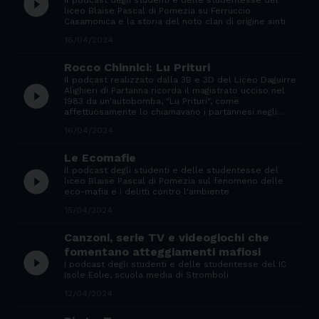
play_circle_filled
Il podcast degli studenti e delle studentesse del
liceo Blaise Pascal di Pomezia su Ferruccio
Casamonica e la storia del noto clan di origine sinti
16/04/2024
Rocco Chinnici: Lu Prituri
Il podcast realizzato dalla 3B e 3D del Liceo Daguirre
play_circle_filled
Alighieri di Partanna ricorda il magistrato ucciso nel
1983 da un'autobomba, "Lu Prituri", come
affettuosamente lo chiamavano i partannesi negli…
16/04/2024
Le Ecomafie
Il podcast degli studenti e delle studentesse del
play_circle_filled
liceo Blaise Pascal di Pomezia sul fenomeno delle
eco-mafia e i delitti contro l'ambiente
15/04/2024
Canzoni, serie TV e videogiochi che
fomentano atteggiamenti mafiosi
play_circle_filled
I podcast degli studenti e delle studentesse del IC
Isole Eolie, scuola media di Stromboli
12/04/2024