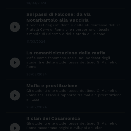
14/03/2024
Sui passi di Falcone: da via
Notarbartolo alla Vucciria
play_circle_filled
Il podcast degli studenti e delle studentesse dell'IC
Fratelli Cervi di Roma che ripercorrono i luoghi
simbolo di Palermo e della storia di Falcone
11/03/2024
La romanticizzazione della mafia
Mafia come fenomeno social nel podcast degli
play_circle_filled
studenti e delle studentesse del liceo G. Mameli di
Roma
26/02/2024
Mafia e prostituzione
Gli studenti e le studentesse del liceo G. Mameli di
play_circle_filled
Roma analizzano il rapporto tra mafia e prostituzione
in Italia
26/02/2024
Il clan dei Casamonica
Gli studenti e le studentesse del liceo G. Mameli di
play_circle_filled
Roma raccontano origini e sviluppi del clan