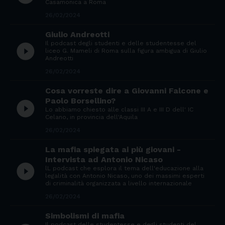
Casamonica a Roma
26/02/2024
Giulio Andreotti
Il podcast degli studenti e delle studentesse del
play_circle_filled
liceo G. Mameli di Roma sulla figura ambigua di Giulio
Andreotti
26/02/2024
Cosa vorreste dire a Giovanni Falcone e
Paolo Borsellino?
play_circle_filled
Lo abbiamo chiesto alle classi III A e III D dell' IC
Celano, in provincia dell'Aquila
26/02/2024
La mafia spiegata ai più giovani -
Intervista ad Antonio Nicaso
play_circle_filled
lL podcast che esplora il tema dell'educazione alla
legalità con Antonio Nicaso, uno dei massimi esperti
di criminalità organizzata a livello internazionale
26/02/2024
Simbolismi di mafia
Il podcast delle studentesse e degli studenti del