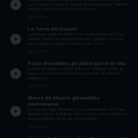
play_circle_filled
liceo Galileo Galilei di Napoli analizza alcune "regole"
dettate dai boss per affiliarsi ai clan
16/02/2024
La Terra dei Fuochi
Il podcast degli studenti e le studentesse del liceo
play_circle_filled
Galileo Galilei di Napoli tratta del rapporto fra clan
dei Casalesi e gestione illecita dei rifiuti
16/02/2024
Paolo Borsellino, gli ultimi giorni di vita
Il podcast degli studenti del liceo Galileo Galilei di
play_circle_filled
Napoli si concentra sull'ultimo periodo di vita del
magistrato
15/02/2024
Mauro De Mauro: giornalista
controverso
play_circle_filled
Il podcast degli studenti e le studentesse del liceo
Galileo Galilei di Napoli ripercorre le tappe della vita
del giornalista rapito da Cosa Nostra
15/02/2024