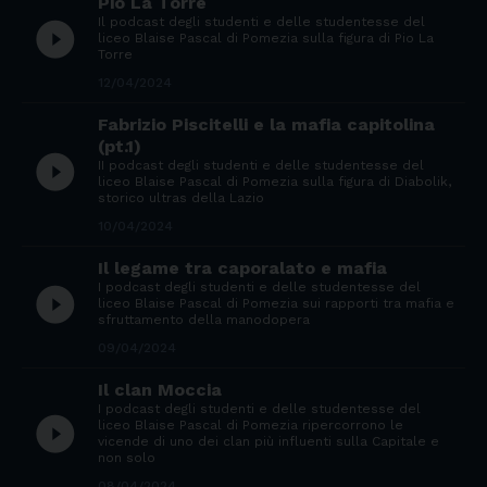
Pio La Torre
Il podcast degli studenti e delle studentesse del
play_circle_filled
liceo Blaise Pascal di Pomezia sulla figura di Pio La
Torre
12/04/2024
Fabrizio Piscitelli e la mafia capitolina
(pt.1)
play_circle_filled
II podcast degli studenti e delle studentesse del
liceo Blaise Pascal di Pomezia sulla figura di Diabolik,
storico ultras della Lazio
10/04/2024
Il legame tra caporalato e mafia
I podcast degli studenti e delle studentesse del
play_circle_filled
liceo Blaise Pascal di Pomezia sui rapporti tra mafia e
sfruttamento della manodopera
09/04/2024
Il clan Moccia
I podcast degli studenti e delle studentesse del
play_circle_filled
liceo Blaise Pascal di Pomezia ripercorrono le
vicende di uno dei clan più influenti sulla Capitale e
non solo
08/04/2024