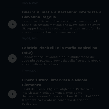
18/04/2024
Guerra di mafia a Partanna: intervista a
Giovanna Ragolia
La vedova di Rosario Sciacca, vittima innocente nel
play_circle_filled
1990 di un agguato mafioso che aveva come obiettivo
Giuseppe Piazza, ha raccontato ai nostri microfoni la
sua esperienza. Una testimonianza che…
18/04/2024
Fabrizio Piscitelli e la mafia capitolina
(pt.2)
play_circle_filled
II podcast degli studenti e delle studentesse del
liceo Blaise Pascal di Pomezia sulla figura di Diabolik,
storico ultras della Lazio
17/04/2024
Libero futuro: intervista a Nicola
Clemenza
La 4B del Liceo D'Aguirre-Alighieri di Partanna ha
play_circle_filled
intervistato Nicola Clemenza, presidente
dell’associazione Antiracket Libero Futuro. Nel 2008
Clemenza ha avviato un consorzio di aziende
olivicole…