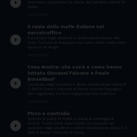
play_circle_filled
Avezzano raccontano le storie dei bambini vittime di
mafia
14/02/2024
Il ruolo delle mafie italiane nel
narcotraffico
play_circle_filled
Il podcast degli studenti e delle studentesse del
liceo Torlonia di Avezzano sul ruolo della mafia nello
spaccio di droga
14/02/2024
Cosa Nostra: che cos'è e come hanno
lottato Giovanni Falcone e Paolo
Borsellino?
play_circle_filled
I podcast degli studenti e delle studentesse della III
C dell'IC Ennio I Visconti di Roma ricorda l'impegno
del magistrato contro l'organizzazione mafiosa
13/02/2024
Pizzo e controllo
Quando si parla di mafia si parla di strategia di
play_circle_filled
errore. Come viene esercitata? La risposta nel
podcast degli studenti e delle studentesse della III C
dell'IC Ennio I Visconti di Roma