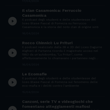
17/04/2024
Il clan Casamonica: Ferruccio
Casamonica
play_circle_filled
Il podcast degli studenti e delle studentesse del
liceo Blaise Pascal di Pomezia su Ferruccio
Casamonica e la storia del noto clan di origine sinti
16/04/2024
Rocco Chinnici: Lu Prituri
Il podcast realizzato dalla 3B e 3D del Liceo Daguirre
play_circle_filled
Alighieri di Partanna ricorda il magistrato ucciso nel
1983 da un'autobomba, "Lu Prituri", come
affettuosamente lo chiamavano i partannesi negli…
16/04/2024
Le Ecomafie
Il podcast degli studenti e delle studentesse del
play_circle_filled
liceo Blaise Pascal di Pomezia sul fenomeno delle
eco-mafia e i delitti contro l'ambiente
15/04/2024
Canzoni, serie TV e videogiochi che
fomentano atteggiamenti mafiosi