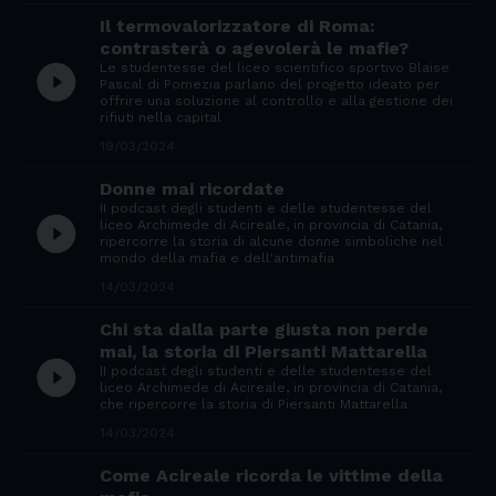
Il termovalorizzatore di Roma:
contrasterà o agevolerà le mafie?
Le studentesse del liceo scientifico sportivo Blaise
play_circle_filled
Pascal di Pomezia parlano del progetto ideato per
offrire una soluzione al controllo e alla gestione dei
rifiuti nella capital
19/03/2024
Donne mai ricordate
II podcast degli studenti e delle studentesse del
play_circle_filled
liceo Archimede di Acireale, in provincia di Catania,
ripercorre la storia di alcune donne simboliche nel
mondo della mafia e dell'antimafia
14/03/2024
Chi sta dalla parte giusta non perde
mai, la storia di Piersanti Mattarella
play_circle_filled
II podcast degli studenti e delle studentesse del
liceo Archimede di Acireale, in provincia di Catania,
che ripercorre la storia di Piersanti Mattarella
14/03/2024
Come Acireale ricorda le vittime della