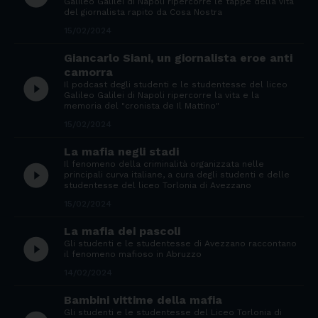
Galileo Galilei di Napoli ripercorre le tappe della vita
del giornalista rapito da Cosa Nostra
15/02/2024
Giancarlo Siani, un giornalista eroe anti
camorra
play_circle_filled
Il podcast degli studenti e le studentesse del liceo
Galileo Galilei di Napoli ripercorre la vita e la
memoria del "cronista de Il Mattino"
15/02/2024
La mafia negli stadi
Il fenomeno della criminalità organizzata nelle
play_circle_filled
principali curva italiane, a cura degli studenti e delle
studentesse del liceo Torlonia di Avezzano
15/02/2024
La mafia dei pascoli
play_circle_filled
Gli studenti e le studentesse di Avezzano raccontano
il fenomeno mafioso in Abruzzo
14/02/2024
Bambini vittime della mafia
Gli studenti e le studentesse del Liceo Torlonia di