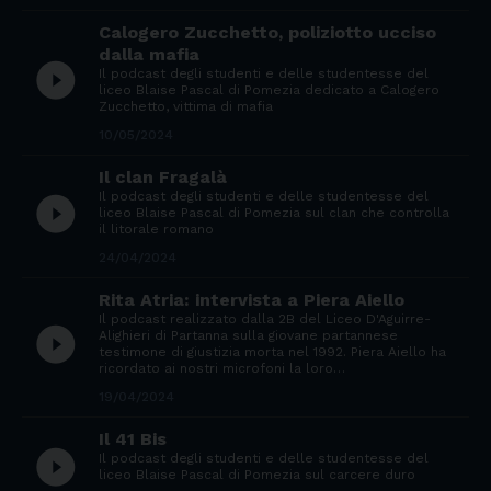
Calogero Zucchetto, poliziotto ucciso
dalla mafia
play_circle_filled
Il podcast degli studenti e delle studentesse del
liceo Blaise Pascal di Pomezia dedicato a Calogero
Zucchetto, vittima di mafia
10/05/2024
Il clan Fragalà
Il podcast degli studenti e delle studentesse del
play_circle_filled
liceo Blaise Pascal di Pomezia sul clan che controlla
il litorale romano
24/04/2024
Rita Atria: intervista a Piera Aiello
Il podcast realizzato dalla 2B del Liceo D'Aguirre-
play_circle_filled
Alighieri di Partanna sulla giovane partannese
testimone di giustizia morta nel 1992. Piera Aiello ha
ricordato ai nostri microfoni la loro…
19/04/2024
Il 41 Bis
play_circle_filled
Il podcast degli studenti e delle studentesse del
liceo Blaise Pascal di Pomezia sul carcere duro