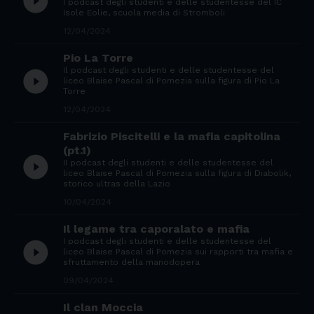
play_circle_filled
I podcast degli studenti e delle studentesse del IC
Isole Eolie, scuola media di Stromboli
12/04/2024
Pio La Torre
Il podcast degli studenti e delle studentesse del
play_circle_filled
liceo Blaise Pascal di Pomezia sulla figura di Pio La
Torre
12/04/2024
Fabrizio Piscitelli e la mafia capitolina
(pt.1)
play_circle_filled
II podcast degli studenti e delle studentesse del
liceo Blaise Pascal di Pomezia sulla figura di Diabolik,
storico ultras della Lazio
10/04/2024
Il legame tra caporalato e mafia
I podcast degli studenti e delle studentesse del
play_circle_filled
liceo Blaise Pascal di Pomezia sui rapporti tra mafia e
sfruttamento della manodopera
09/04/2024
Il clan Moccia