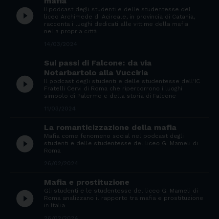
mafia
II podcast degli studenti e delle studentesse del
play_circle_filled
liceo Archimede di Acireale, in provincia di Catania,
racconta i luoghi dedicati alle vittime della mafia
nella propria città
14/03/2024
Sui passi di Falcone: da via
Notarbartolo alla Vucciria
play_circle_filled
Il podcast degli studenti e delle studentesse dell'IC
Fratelli Cervi di Roma che ripercorrono i luoghi
simbolo di Palermo e della storia di Falcone
11/03/2024
La romanticizzazione della mafia
Mafia come fenomeno social nel podcast degli
play_circle_filled
studenti e delle studentesse del liceo G. Mameli di
Roma
26/02/2024
Mafia e prostituzione
Gli studenti e le studentesse del liceo G. Mameli di
play_circle_filled
Roma analizzano il rapporto tra mafia e prostituzione
in Italia
26/02/2024