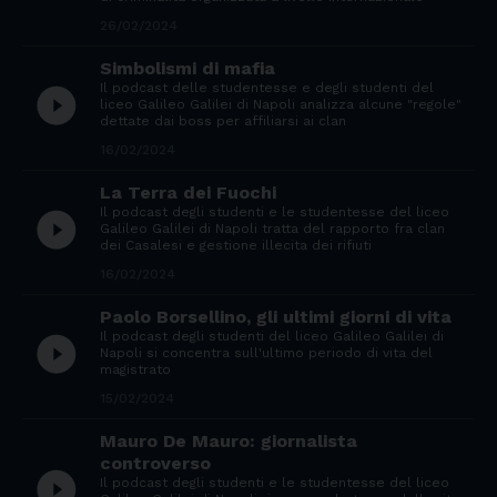
26/02/2024
Simbolismi di mafia
Il podcast delle studentesse e degli studenti del
play_circle_filled
liceo Galileo Galilei di Napoli analizza alcune "regole"
dettate dai boss per affiliarsi ai clan
16/02/2024
La Terra dei Fuochi
Il podcast degli studenti e le studentesse del liceo
play_circle_filled
Galileo Galilei di Napoli tratta del rapporto fra clan
dei Casalesi e gestione illecita dei rifiuti
16/02/2024
Paolo Borsellino, gli ultimi giorni di vita
Il podcast degli studenti del liceo Galileo Galilei di
play_circle_filled
Napoli si concentra sull'ultimo periodo di vita del
magistrato
15/02/2024
Mauro De Mauro: giornalista
controverso
play_circle_filled
Il podcast degli studenti e le studentesse del liceo