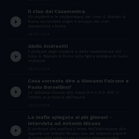
Il clan dei Casamonica
Gli studenti e le studentesse del liceo G. Mameli di
play_circle_filled
Roma raccontano origini e sviluppi del clan
Casamonica a Roma
26/02/2024
Giulio Andreotti
Il podcast degli studenti e delle studentesse del
play_circle_filled
liceo G. Mameli di Roma sulla figura ambigua di Giulio
Andreotti
26/02/2024
Cosa vorreste dire a Giovanni Falcone e
Paolo Borsellino?
play_circle_filled
Lo abbiamo chiesto alle classi III A e III D dell' IC
Celano, in provincia dell'Aquila
26/02/2024
La mafia spiegata ai più giovani -
Intervista ad Antonio Nicaso
play_circle_filled
lL podcast che esplora il tema dell'educazione alla
legalità con Antonio Nicaso, uno dei massimi esperti
di criminalità organizzata a livello internazionale