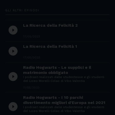
GLI ALTRI EPISODI
La Ricerca della Felicità 2
play_circle_filled
17/05/2023
La Ricerca della Felicità 1
play_circle_filled
17/05/2023
Radio Hogwarts - Le supplici e il
matrimonio obbligato
play_circle_filled
I podcast realizzati dalle studentesse e gli studenti
del Liceo Morelli Colao di Vibo Valentia
11/05/2023
Radio Hogwarts - I 10 parchi
divertimento migliori d'Europa nel 2021
play_circle_filled
I podcast realizzati dalle studentesse e gli studenti
del Liceo Morelli Colao di Vibo Valentia