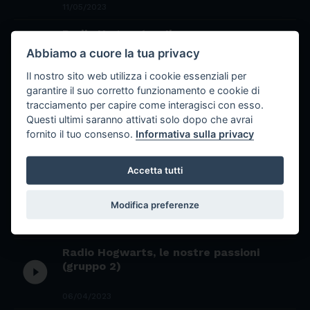
11/05/2023
Radio Hogwarts - Il romanzo
play_circle_filled
I podcast realizzati dalle studentesse e gli studenti
Abbiamo a cuore la tua privacy
del Liceo Morelli Colao di Vibo Valentia
11/05/2023
Il nostro sito web utilizza i cookie essenziali per
garantire il suo corretto funzionamento e cookie di
Radio Hogwarts - Messi e la rottura
tracciamento per capire come interagisci con esso.
con il PSG
play_circle_filled
Questi ultimi saranno attivati solo dopo che avrai
I podcast realizzati dalle studentesse e gli studenti
fornito il tuo consenso.
Informativa sulla privacy
del Liceo Morelli Colao di Vibo Valentia
10/05/2023
Accetta tutti
Radio Hogwarts, le nostre passioni
play_circle_filled
(gruppo 1)
Modifica preferenze
06/04/2023
Radio Hogwarts, le nostre passioni
play_circle_filled
(gruppo 2)
06/04/2023