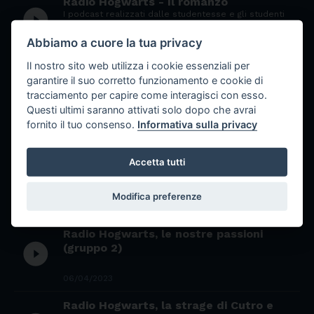
Radio Hogwarts - Il romanzo
play_circle_filled
I podcast realizzati dalle studentesse e gli studenti
del Liceo Morelli Colao di Vibo Valentia
Abbiamo a cuore la tua privacy
11/05/2023
Il nostro sito web utilizza i cookie essenziali per
Radio Hogwarts - Messi e la rottura
garantire il suo corretto funzionamento e cookie di
con il PSG
play_circle_filled
tracciamento per capire come interagisci con esso.
I podcast realizzati dalle studentesse e gli studenti
del Liceo Morelli Colao di Vibo Valentia
Questi ultimi saranno attivati solo dopo che avrai
fornito il tuo consenso.
Informativa sulla privacy
10/05/2023
Radio Hogwarts - Giovani report della
Accetta tutti
memoria
play_circle_filled
i podcast realizzati dalle studentesse e gli studenti
del Liceo Morelli Colao di Vibo Valentia
Modifica preferenze
08/05/2023
Radio Hogwarts, le nostre passioni
play_circle_filled
(gruppo 2)
06/04/2023
Radio Hogwarts, la strage di Cutro e