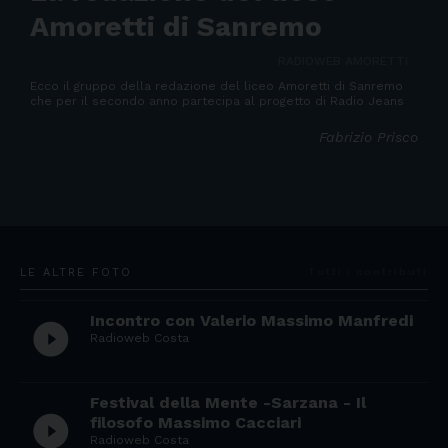
Amoretti di Sanremo
RADIOWEB AMORETTI
Ecco il gruppo della redazione del liceo Amoretti di Sanremo
che per il secondo anno partecipa al progetto di Radio Jeans
Fabrizio Prisco
LE ALTRE FOTO
Tutti i contributi
Incontro con Valerio Massimo Manfredi
play_circle_filled
Radioweb Costa
Festival della Mente -Sarzana - Il
play_circle_filled
filosofo Massimo Cacciari
Radioweb Costa