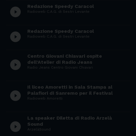
Redazione Speedy Caracol
play_circle_filled
Radioweb C.A.G. di Sestri Levante
Redazione Speedy Caracol
play_circle_filled
Radioweb C.A.G. di Sestri Levante
Centro Giovani Chiavari ospite
play_circle_filled
dell'Atelier di Radio Jeans
Radio Jeans Centro Giovani Chiavari
Il liceo Amoretti in Sala Stampa al
play_circle_filled
Palafiori di Sanremo per il Festival
Radioweb Amoretti
La speaker Diletta di Radio Arzelà
play_circle_filled
Sound
ArzelàSound