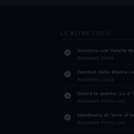
LE ALTRE FOTO
Incontro con Valerio 
play_circle_filled
Radioweb Costa
Festival della Mente -S
play_circle_filled
Radioweb Costa
Dietro le quinte- La 2^
play_circle_filled
Radioweb Primo Levi
Manifesto di "Arte al b
play_circle_filled
Radioweb Primo Levi