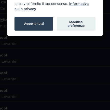
IA CAIRO MONTENOTTE
che avrai fornito il tuo consenso.
Informativa
tte
sulla privacy
glia
Modifica
Accetta tutti
preferenze
miglia
acol
i Levante
acol
i Levante
acol
i Levante
acol
i Levante
acol