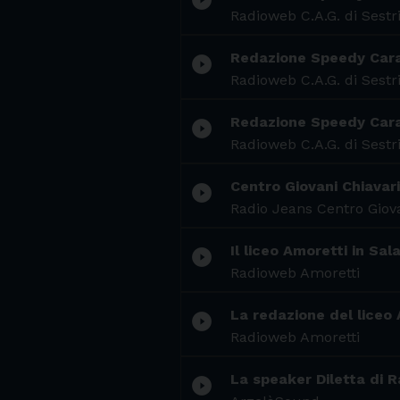
play_circle_filled
Radioweb C.A.G. di Sestr
Redazione Speedy Car
play_circle_filled
Radioweb C.A.G. di Sestr
Redazione Speedy Car
play_circle_filled
Radioweb C.A.G. di Sestr
Centro Giovani Chiavari
play_circle_filled
Radio Jeans Centro Giova
Il liceo Amoretti in Sal
play_circle_filled
Radioweb Amoretti
La redazione del liceo
play_circle_filled
Radioweb Amoretti
La speaker Diletta di 
play_circle_filled