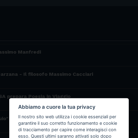
Massimo Manfredi
arzana - Il filosofo Massimo Cacciari
SA prepara Poesia in Viaggio
Abbiamo a cuore la tua privacy
Il nostro sito web utilizza i cookie essenziali per
uio"
garantire il suo corretto funzionamento e cookie
di tracciamento per capire come interagisci con
esso. Questi ultimi saranno attivati solo dopo