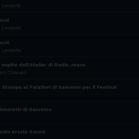
i Levante
acol
i Levante
acol
i Levante
 ospite dell'Atelier di Radio Jeans
ni Chiavari
a Stampa al Palafiori di Sanremo per il Festival
 Amoretti di Sanremo
Radio Arzelà Sound