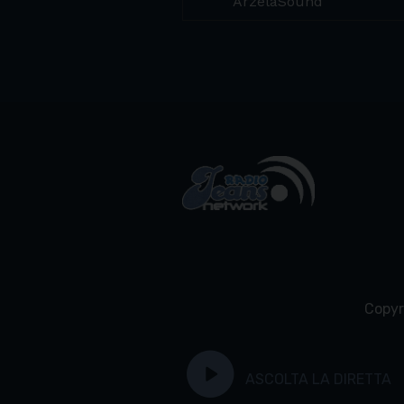
ArzelàSound
Copyr
play_circle
ASCOLTA LA DIRETTA