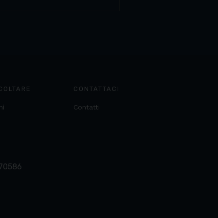
COLTARE
CONTATTACI
ni
Contatti
370586