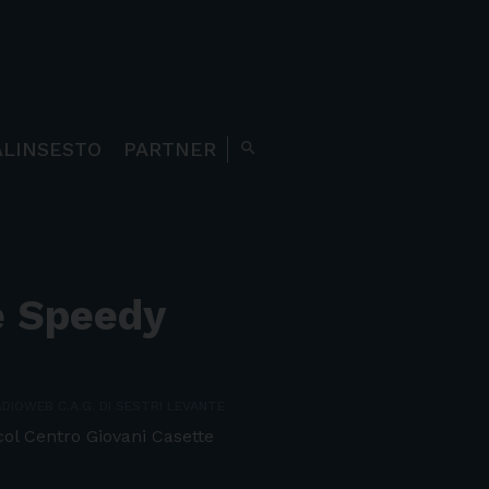
ALINSESTO
PARTNER
search
e Speedy
DIOWEB C.A.G. DI SESTRI LEVANTE
ol Centro Giovani Casette