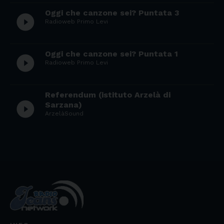
Oggi che canzone sei? Puntata 3
play_circle_filled
Radioweb Primo Levi
Oggi che canzone sei? Puntata 1
play_circle_filled
Radioweb Primo Levi
Referendum (istituto Arzelà di
play_circle_filled
Sarzana)
ArzelàSound