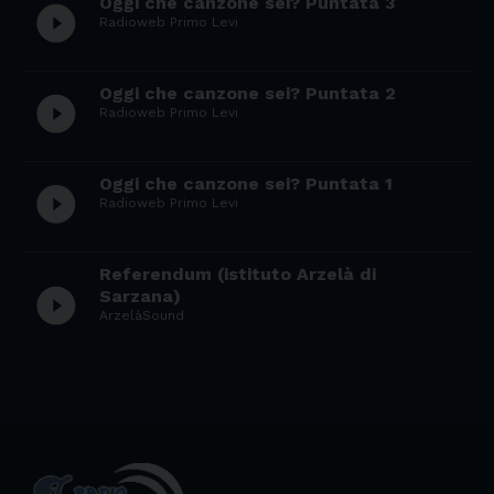
Oggi che canzone sei? Puntata 3
play_circle_filled
Radioweb Primo Levi
Oggi che canzone sei? Puntata 2
play_circle_filled
Radioweb Primo Levi
Oggi che canzone sei? Puntata 1
play_circle_filled
Radioweb Primo Levi
Referendum (istituto Arzelà di
play_circle_filled
Sarzana)
ArzelàSound