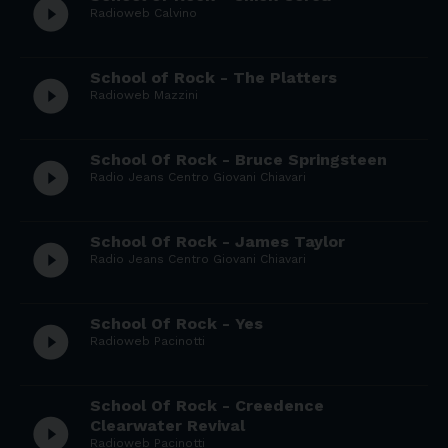
play_circle_filled
Radioweb Calvino
School of Rock - The Platters
play_circle_filled
Radioweb Mazzini
School Of Rock - Bruce Springsteen
play_circle_filled
Radio Jeans Centro Giovani Chiavari
School Of Rock - James Taylor
play_circle_filled
Radio Jeans Centro Giovani Chiavari
School Of Rock - Yes
play_circle_filled
Radioweb Pacinotti
School Of Rock - Creedence
play_circle_filled
Clearwater Revival
Radioweb Pacinotti