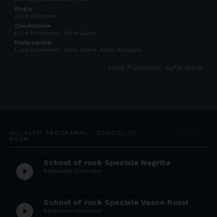
Regia
Alice Golisano
Conduzione
Luca Pizzimenti, Sofia Garré
Partecipanti
Luca Pizzimenti, Sofia Garré, Alice Golisano
Luca Pizzimenti, Sofia Garré
GLI ALTRI PROGRAMMI - SCHOOL OF
Indice programmi
ROCK
School of rock Speciale Negrita
play_circle_filled
Radioweb Colombo
School of rock Speciale Vasco Rossi
play_circle_filled
Radioweb Colombo