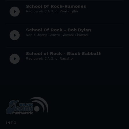
School Of Rock-Ramones
play_circle_filled
Radioweb C.A.G. di Ventimiglia
School Of Rock - Bob Dylan
play_circle_filled
Radio Jeans Centro Giovani Chiavari
School of Rock - Black Sabbath
play_circle_filled
Radioweb C.A.G. di Rapallo
INFO