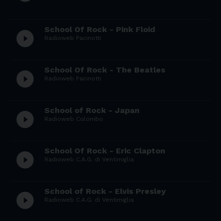
School Of Rock - Pink Floid
play_circle_filled
Radioweb Pacinotti
School Of Rock - The Beatles
play_circle_filled
Radioweb Pacinotti
School of Rock - Japan
play_circle_filled
Radioweb Colombo
School Of Rock - Eric Clapton
play_circle_filled
Radioweb C.A.G. di Ventimiglia
School of Rock - Elvis Presley
play_circle_filled
Radioweb C.A.G. di Ventimiglia