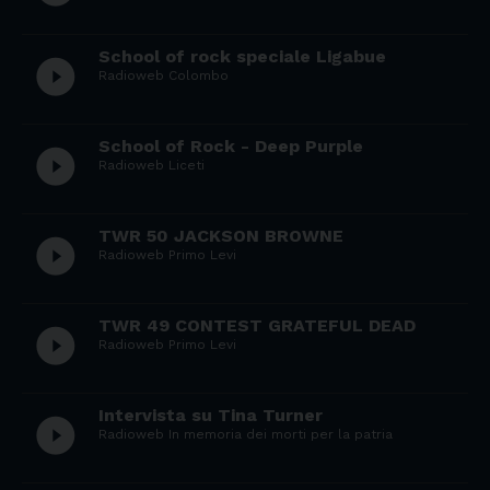
School of rock speciale Ligabue
play_circle_filled
Radioweb Colombo
School of Rock - Deep Purple
play_circle_filled
Radioweb Liceti
TWR 50 JACKSON BROWNE
play_circle_filled
Radioweb Primo Levi
TWR 49 CONTEST GRATEFUL DEAD
play_circle_filled
Radioweb Primo Levi
Intervista su Tina Turner
play_circle_filled
Radioweb In memoria dei morti per la patria