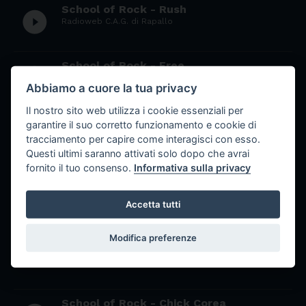
School of Rock - Rush
play_circle_filled
Radioweb C.A.G. di Rapallo
School of Rock - Free
play_circle_filled
Radioweb C.A.G. di Rapallo
Abbiamo a cuore la tua privacy
Il nostro sito web utilizza i cookie essenziali per
School of rock: Elton John
garantire il suo corretto funzionamento e cookie di
play_circle_filled
Radioweb Primo Levi
tracciamento per capire come interagisci con esso.
Questi ultimi saranno attivati solo dopo che avrai
fornito il tuo consenso.
Informativa sulla privacy
School of Rock - David Bowie
play_circle_filled
Radioweb Cassini
Accetta tutti
School of rock monografia Peter
Modifica preferenze
play_circle_filled
Gabriel
Radioweb Colombo
School of Rock - Chick Corea