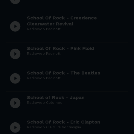
School Of Rock - Creedence
play_circle_filled
Clearwater Revival
Radioweb Pacinotti
School Of Rock - Pink Floid
play_circle_filled
Radioweb Pacinotti
School Of Rock - The Beatles
play_circle_filled
Radioweb Pacinotti
School of Rock - Japan
play_circle_filled
Radioweb Colombo
School Of Rock - Eric Clapton
play_circle_filled
Radioweb C.A.G. di Ventimiglia