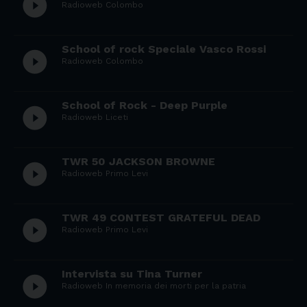
play_circle_filled
Radioweb Colombo
School of rock Speciale Vasco Rossi
play_circle_filled
Radioweb Colombo
School of Rock - Deep Purple
play_circle_filled
Radioweb Liceti
TWR 50 JACKSON BROWNE
play_circle_filled
Radioweb Primo Levi
TWR 49 CONTEST GRATEFUL DEAD
play_circle_filled
Radioweb Primo Levi
Intervista su Tina Turner
play_circle_filled
Radioweb In memoria dei morti per la patria