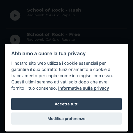
School of Rock - Rush
play_circle_filled
Radioweb C.A.G. di Rapallo
School of Rock - Free
play_circle_filled
Radioweb C.A.G. di Rapallo
Abbiamo a cuore la tua privacy
School of rock: Elton John
play_circle_filled
Il nostro sito web utilizza i cookie essenziali per
Radioweb Primo Levi
garantire il suo corretto funzionamento e cookie di
tracciamento per capire come interagisci con esso.
Questi ultimi saranno attivati solo dopo che avrai
School of Rock - David Bowie
play_circle_filled
fornito il tuo consenso.
Informativa sulla privacy
Radioweb Cassini
Accetta tutti
School of rock monografia Peter
play_circle_filled
Gabriel
Modifica preferenze
Radioweb Colombo