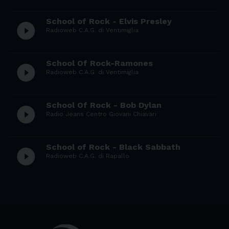
School of Rock - Elvis Presley
play_circle_filled
Radioweb C.A.G. di Ventimiglia
School Of Rock-Ramones
play_circle_filled
Radioweb C.A.G. di Ventimiglia
School Of Rock - Bob Dylan
play_circle_filled
Radio Jeans Centro Giovani Chiavari
School of Rock - Black Sabbath
play_circle_filled
Radioweb C.A.G. di Rapallo