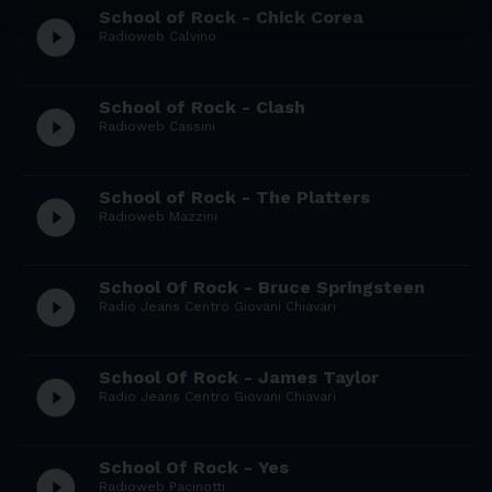
School of Rock - Chick Corea
play_circle_filled
Radioweb Calvino
School of Rock - Clash
play_circle_filled
Radioweb Cassini
School of Rock - The Platters
play_circle_filled
Radioweb Mazzini
School Of Rock - Bruce Springsteen
play_circle_filled
Radio Jeans Centro Giovani Chiavari
School Of Rock - James Taylor
play_circle_filled
Radio Jeans Centro Giovani Chiavari
School Of Rock - Yes
play_circle_filled
Radioweb Pacinotti