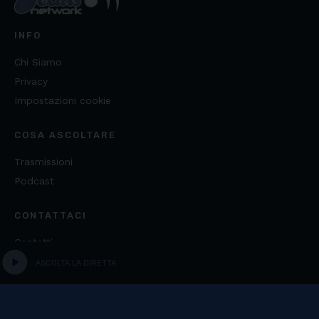
INFO
Chi Siamo
Privacy
Impostazioni cookie
COSA ASCOLTARE
Trasmissioni
Podcast
CONTATTACI
Contatti
play_circle
ASCOLTA LA DIRETTA
Copyright ©
2026
Fondazione Media Literacy E.T.S. -
C.F. 97542370586