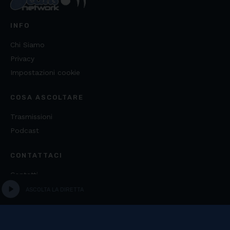
INFO
Chi Siamo
Privacy
Impostazioni cookie
COSA ASCOLTARE
Trasmissioni
Podcast
CONTATTACI
Contatti
play_circle
ASCOLTA LA DIRETTA
Copyright ©
2026
Fondazione Media Literacy E.T.S. -
C.F. 97542370586