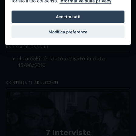
fornito il tuo consenso.
Informativa sulla privacy
Accetta tutti
Modifica preferenze
RADIOWEB CASSINI
Il radiokit è stato attivato in data
15/06/2010
CONTRIBUTI REALIZZATI
7 Interviste