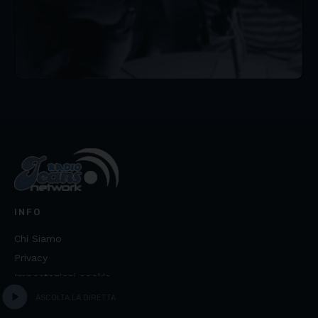
INFO
Chi Siamo
Privacy
Impostazioni cookie
play_circle
ASCOLTA LA DIRETTA
COSA ASCOLTARE