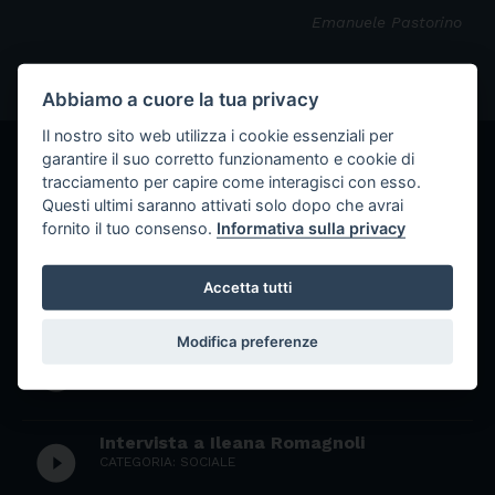
Emanuele Pastorino
Abbiamo a cuore la tua privacy
Il nostro sito web utilizza i cookie essenziali per
garantire il suo corretto funzionamento e cookie di
LE ALTRE INTERVISTE DI RADIOWEB
Tutti i contributi
tracciamento per capire come interagisci con esso.
GRASSI
Questi ultimi saranno attivati solo dopo che avrai
fornito il tuo consenso.
Informativa sulla privacy
Intervista a Rosanna Lavagna, Carla
play_circle_filled
Ivaldi
CATEGORIA: SCUOLA
Accetta tutti
Modifica preferenze
Intervista a Rosanna Lavagna
play_circle_filled
CATEGORIA: SCUOLA
Intervista a Ileana Romagnoli
play_circle_filled
CATEGORIA: SOCIALE