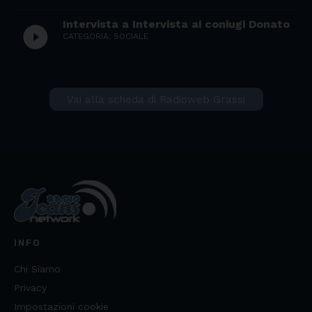
Intervista a Intervista ai coniugi Donato
play_circle_filled
CATEGORIA: SOCIALE
Vai alla scheda di Radioweb Grassi
INFO
Chi Siamo
Privacy
Impostazioni cookie