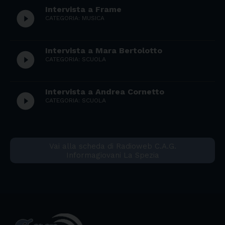
Intervista a Frame
play_circle_filled
CATEGORIA: MUSICA
Intervista a Mara Bertolotto
play_circle_filled
CATEGORIA: SCUOLA
Intervista a Andrea Cornetto
play_circle_filled
CATEGORIA: SCUOLA
Vai alla scheda di Radioweb C.A.G.
Informagiovani La Spezia