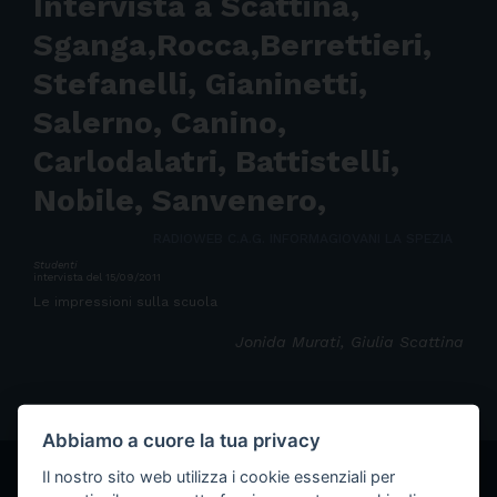
Intervista a Scattina,
Sganga,Rocca,Berrettieri,
Stefanelli, Gianinetti,
Salerno, Canino,
Carlodalatri, Battistelli,
Nobile, Sanvenero,
RADIOWEB C.A.G. INFORMAGIOVANI LA SPEZIA
Studenti
intervista del 15/09/2011
Le impressioni sulla scuola
Jonida Murati, Giulia Scattina
Abbiamo a cuore la tua privacy
Il nostro sito web utilizza i cookie essenziali per
LE ALTRE INTERVISTE DI RADIOWEB
Tutti i contributi