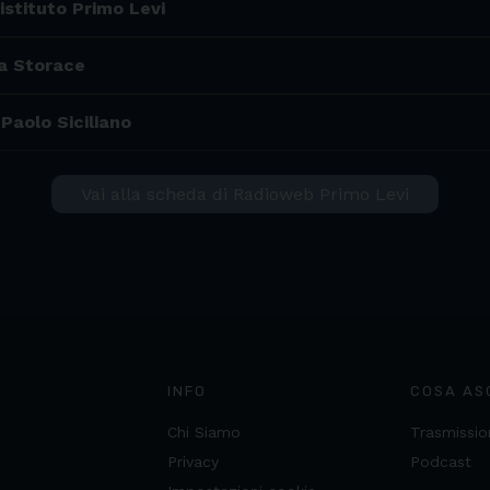
'istituto Primo Levi
la Storace
Paolo Siciliano
Vai alla scheda di Radioweb Primo Levi
INFO
COSA AS
Chi Siamo
Trasmissio
Privacy
Podcast