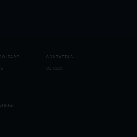
COLTARE
CONTATTACI
ni
Contatti
370586