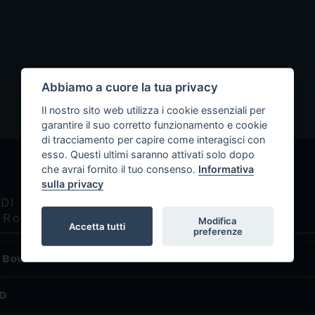
Abbiamo a cuore la tua privacy
Il nostro sito web utilizza i cookie essenziali per
garantire il suo corretto funzionamento e cookie
di tracciamento per capire come interagisci con
esso. Questi ultimi saranno attivati solo dopo
che avrai fornito il tuo consenso.
Informativa
sulla privacy
 DI RADIOWEB CASSINI
 Rock
Modifica
Accetta tutti
preferenze
d Bowie
 D