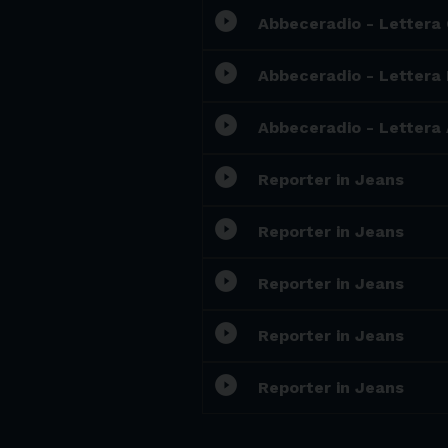
play_circle_filled
Abbeceradio - Lettera
play_circle_filled
Abbeceradio - Lettera
play_circle_filled
Abbeceradio - Lettera
play_circle_filled
Reporter in Jeans
play_circle_filled
Reporter in Jeans
play_circle_filled
Reporter in Jeans
play_circle_filled
Reporter in Jeans
play_circle_filled
Reporter in Jeans