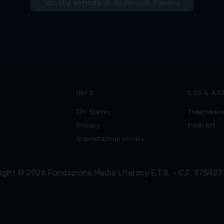
Vai alla scheda di Radioweb Cassini
INFO
COSA AS
Chi Siamo
Trasmissio
Privacy
Podcast
Impostazioni cookie
ight ©
2026
Fondazione Media Literacy E.T.S. - C.F. 97542