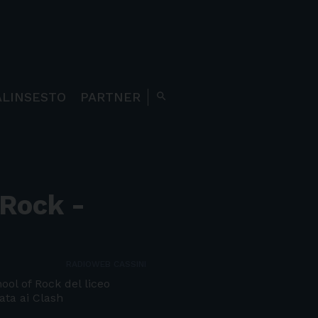
ALINSESTO
PARTNER
search
 Rock -
RADIOWEB CASSINI
ol of Rock del liceo
ata ai Clash