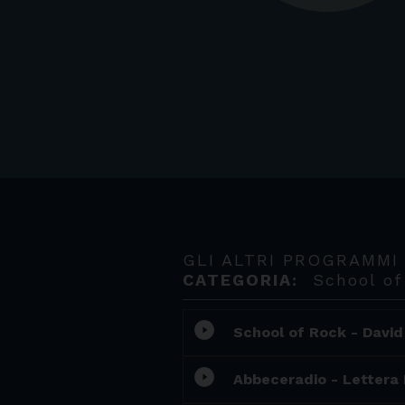
GLI ALTRI PROGRAMMI
CATEGORIA:
School of
play_circle_filled
School of Rock - Davi
play_circle_filled
Abbeceradio - Lettera