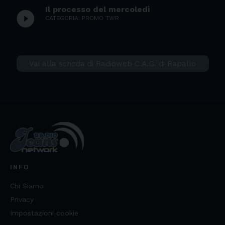
Il processo del mercoledì
play_circle_filled
CATEGORIA: PROMO TWR
Vai alla scheda di Radioweb C.A.G. di Rapallo
INFO
Chi Siamo
Privacy
Impostazioni cookie