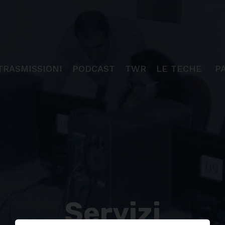
TRASMISSIONI
PODCAST
TWR
LE TECHE
P
Servizi