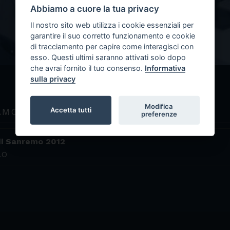
Abbiamo a cuore la tua privacy
Il nostro sito web utilizza i cookie essenziali per
Radioweb Amoretti
garantire il suo corretto funzionamento e cookie
di tracciamento per capire come interagisci con
esso. Questi ultimi saranno attivati solo dopo
che avrai fornito il tuo consenso.
Informativa
sulla privacy
Modifica
Accetta tutti
 AMORETTI
preferenze
 di Sanremo 2012
LO