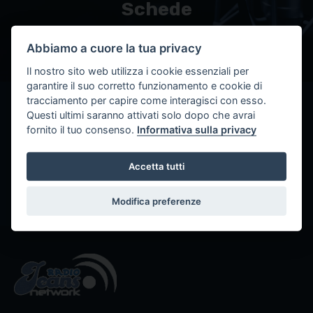
Schede
Radioweb Calvino
Abbiamo a cuore la tua privacy
Il nostro sito web utilizza i cookie essenziali per
garantire il suo corretto funzionamento e cookie di
tracciamento per capire come interagisci con esso.
Questi ultimi saranno attivati solo dopo che avrai
SCHEDE DI RADIOWEB CALVINO
Tutti i contributi
fornito il tuo consenso.
Informativa sulla privacy
Recensione Do ut des - UT New Trolls
play_circle_filled
CATEGORIA: RECENSIONI
Accetta tutti
Modifica preferenze