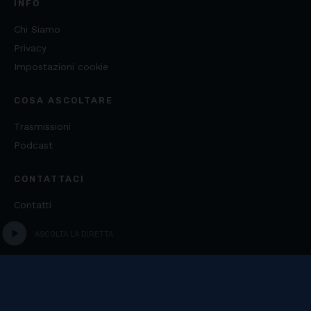
INFO
Chi Siamo
Privacy
Impostazioni cookie
COSA ASCOLTARE
Trasmissioni
Podcast
CONTATTACI
Contatti
play_circle
ASCOLTA LA DIRETTA
Copyright ©
2026
Fondazione Media Literacy E.T.S. -
C.F. 97542370586