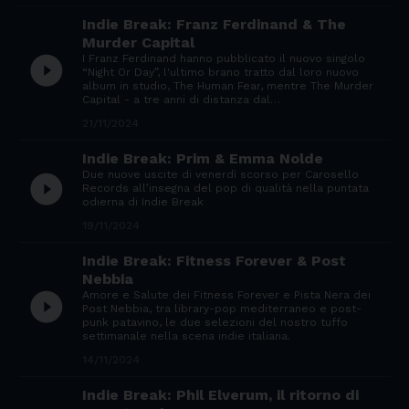
Indie Break: Franz Ferdinand & The
Murder Capital
I Franz Ferdinand hanno pubblicato il nuovo singolo
play_circle_filled
“Night Or Day”, l'ultimo brano tratto dal loro nuovo
album in studio, The Human Fear, mentre The Murder
Capital - a tre anni di distanza dal…
21/11/2024
Indie Break: Prim & Emma Nolde
Due nuove uscite di venerdì scorso per Carosello
play_circle_filled
Records all’insegna del pop di qualità nella puntata
odierna di Indie Break
19/11/2024
Indie Break: Fitness Forever & Post
Nebbia
Amore e Salute dei Fitness Forever e Pista Nera dei
play_circle_filled
Post Nebbia, tra library-pop mediterraneo e post-
punk patavino, le due selezioni del nostro tuffo
settimanale nella scena indie italiana.
14/11/2024
Indie Break: Phil Elverum, il ritorno di