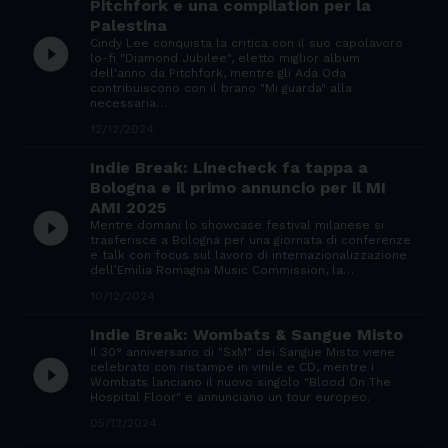
Pitchfork e una compilation per la
Palestina
play_circle_filled
Cindy Lee conquista la critica con il suo capolavoro
lo-fi "Diamond Jubilee", eletto miglior album
dell'anno da Pitchfork, mentre gli Ada Oda
contribuiscono con il brano "Mi guarda" alla
necessaria…
12/12/2024
Indie Break: Linecheck fa tappa a
Bologna e il primo annuncio per il MI
AMI 2025
play_circle_filled
Mentre domani lo showcase festival milanese si
trasferisce a Bologna per una giornata di conferenze
e talk con focus sul lavoro di internazionalizzazione
dell’Emilia Romagna Music Commission, la…
10/12/2024
Indie Break: Wombats & Sangue Misto
Il 30° anniversario di "SxM" dei Sangue Misto viene
play_circle_filled
celebrato con ristampe in vinile e CD, mentre i
Wombats lanciano il nuovo singolo "Blood On The
Hospital Floor" e annunciano un tour europeo.
05/12/2024