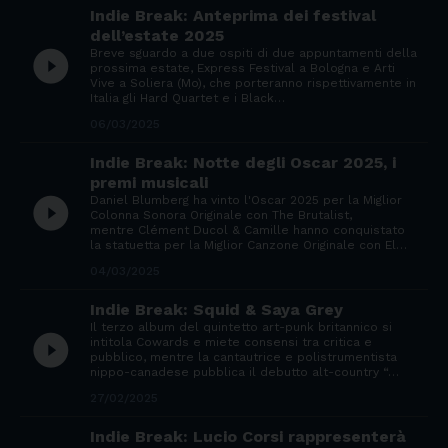
Indie Break: Anteprima dei festival
dell’estate 2025
Breve sguardo a due ospiti di due appuntamenti della
play_circle_filled
prossima estate, Express Festival a Bologna e Arti
Vive a Soliera (Mo), che porteranno rispettivamente in
Italia gli Hard Quartet e i Black…
06/03/2025
Indie Break: Notte degli Oscar 2025, i
premi musicali
Daniel Blumberg ha vinto l'Oscar 2025 per la Miglior
play_circle_filled
Colonna Sonora Originale con The Brutalist,
mentre Clément Ducol & Camille hanno conquistato
la statuetta per la Miglior Canzone Originale con El…
04/03/2025
Indie Break: Squid & Saya Grey
Il terzo album del quintetto art-punk britannico si
play_circle_filled
intitola Cowards e miete consensi tra critica e
pubblico, mentre la cantautrice e polistrumentista
nippo-canadese pubblica il debutto alt-country “…
27/02/2025
Indie Break: Lucio Corsi rappresenterà