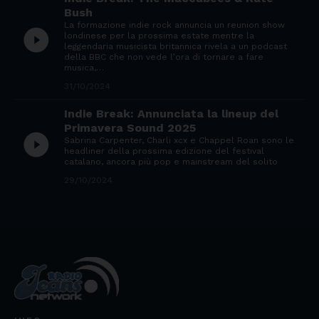
Bush
La formazione indie rock annuncia un reunion show
play_circle_filled
londinese per la prossima estate mentre la
leggendaria musicista britannica rivela a un podcast
della BBC che non vede l’ora di tornare a fare
musica,…
31/10/2024
Indie Break: Annunciata la lineup del
Primavera Sound 2025
play_circle_filled
Sabrina Carpenter, Charli xcx e Chappel Roan sono le
headliner della prossima edizione del festival
catalano, ancora più pop e mainstream del solito
29/10/2024