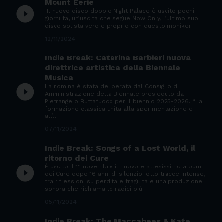
Mount Eerie
play_circle_filled
Il nuovo disco doppio Night Palace è uscito pochi
giorni fa, un’uscita che segue Now Only, l’ultimo suo
disco solista vero e proprio con questo moniker
12/11/2024
Indie Break: Caterina Barbieri nuova
direttrice artistica della Biennale
Musica
play_circle_filled
La nomina è stata deliberata dal Consiglio di
Amministrazione della Biennale presieduto da
Pietrangelo Buttafuoco per il biennio 2025-2026. “La
formazione classica unita alla sperimentazione e
all’…
07/11/2024
Indie Break: Songs of a Lost World, il
ritorno dei Cure
È uscito il 1° novembre il nuovo e attesissimo album
play_circle_filled
dei Cure dopo 16 anni di silenzio: otto tracce intense,
tra riflessioni su perdita e fragilità e una produzione
sonora che richiama le radici più…
05/11/2024
Indie Break: The Maccabees & Kate