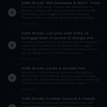
Indie Break: Mei Semones & Men I Trust
È arrivato finalmente il tempo del debutto per la
play_circle_filled
giovane virtuosa indie-pop di stanza a Brooklyn Mei
Semones: a inizio maggio è uscito per Bayonet
“Animaru”, serio candidato al disco dell’anno 2025.…
13/05/2025
Indie Break: Les jeux sont faits, le
schegge italo-francesi di Giorgio Poi
Prodotto assieme a Laurent Brancowitz dei Phoenix, il
play_circle_filled
nuovo album pubblicato da Bomba Dischi segna il
ritorno del cantautore nella natia Roma dopo ben 17
anni di peregrinazioni tra Italia ed Europa,…
06/05/2025
Indie Break: Lorde & Arcade Fire
What Was That anticipa la nuova era discografica
play_circle_filled
dell’artista neozelandese, dopo una pausa di quasi
quattro anni dall’ultimo album Solar Power, mentre gli
Arcade Fire annunciano Pink Elephant, album…
29/04/2025
Indie Break: Frankie Cosmos & Tennis
Nuovo lavoro in uscita per Greta Kline e soci, che
pubblicheranno il prossimo 27 giugno su Sub Pop