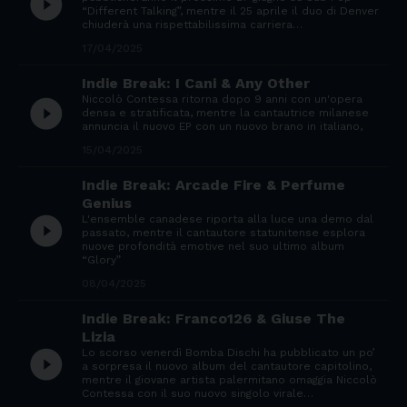
play_circle_filled
“Different Talking”, mentre il 25 aprile il duo di Denver
chiuderà una rispettabilissima carriera…
17/04/2025
Indie Break: I Cani & Any Other
Niccolò Contessa ritorna dopo 9 anni con un'opera
play_circle_filled
densa e stratificata, mentre la cantautrice milanese
annuncia il nuovo EP con un nuovo brano in italiano,
15/04/2025
Indie Break: Arcade Fire & Perfume
Genius
L'ensemble canadese riporta alla luce una demo dal
play_circle_filled
passato, mentre il cantautore statunitense esplora
nuove profondità emotive nel suo ultimo album
“Glory”
08/04/2025
Indie Break: Franco126 & Giuse The
Lizia
Lo scorso venerdì Bomba Dischi ha pubblicato un po’
play_circle_filled
a sorpresa il nuovo album del cantautore capitolino,
mentre il giovane artista palermitano omaggia Niccolò
Contessa con il suo nuovo singolo virale…