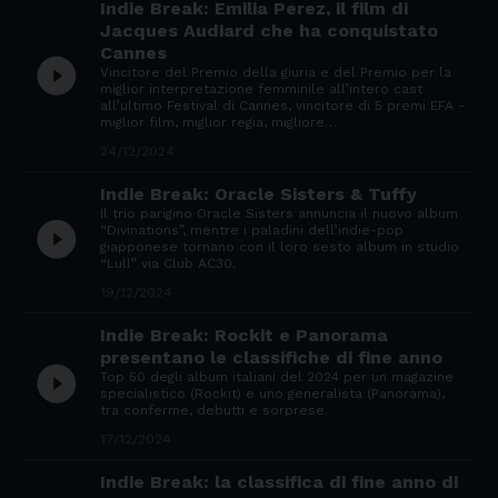
Indie Break: Emilia Perez, il film di
Jacques Audiard che ha conquistato
Cannes
play_circle_filled
Vincitore del Premio della giuria e del Premio per la
miglior interpretazione femminile all’intero cast
all’ultimo Festival di Cannes, vincitore di 5 premi EFA -
miglior film, miglior regia, migliore…
24/12/2024
Indie Break: Oracle Sisters & Tuffy
Il trio parigino Oracle Sisters annuncia il nuovo album
play_circle_filled
“Divinations”, mentre i paladini dell’indie-pop
giapponese tornano con il loro sesto album in studio
“Lull” via Club AC30.
19/12/2024
Indie Break: Rockit e Panorama
presentano le classifiche di fine anno
play_circle_filled
Top 50 degli album italiani del 2024 per un magazine
specialistico (Rockit) e uno generalista (Panorama),
tra conferme, debutti e sorprese.
17/12/2024
Indie Break: la classifica di fine anno di