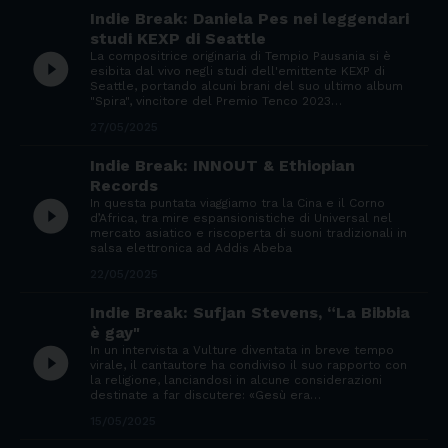
Indie Break: Daniela Pes nei leggendari
studi KEXP di Seattle
La compositrice originaria di Tempio Pausania si è
play_circle_filled
esibita dal vivo negli studi dell'emittente KEXP di
Seattle, portando alcuni brani del suo ultimo album
"Spira", vincitore del Premio Tenco 2023…
27/05/2025
Indie Break: INNOUT & Ethiopian
Records
In questa puntata viaggiamo tra la Cina e il Corno
play_circle_filled
d’Africa, tra mire espansionistiche di Universal nel
mercato asiatico e riscoperta di suoni tradizionali in
salsa elettronica ad Addis Abeba
22/05/2025
Indie Break: Sufjan Stevens, “La Bibbia
è gay"
In un intervista a Vulture diventata in breve tempo
play_circle_filled
virale, il cantautore ha condiviso il suo rapporto con
la religione, lanciandosi in alcune considerazioni
destinate a far discutere: «Gesù era…
15/05/2025