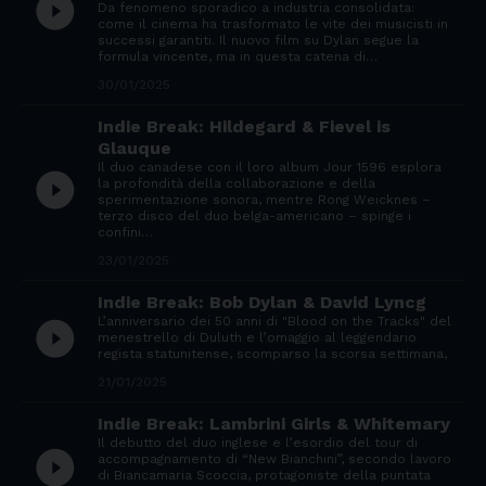
play_circle_filled
Da fenomeno sporadico a industria consolidata:
come il cinema ha trasformato le vite dei musicisti in
successi garantiti. Il nuovo film su Dylan segue la
formula vincente, ma in questa catena di…
30/01/2025
Indie Break: Hildegard & Fievel is
Glauque
Il duo canadese con il loro album Jour 1596 esplora
play_circle_filled
la profondità della collaborazione e della
sperimentazione sonora, mentre Rong Weicknes –
terzo disco del duo belga-americano – spinge i
confini…
23/01/2025
Indie Break: Bob Dylan & David Lyncg
L’anniversario dei 50 anni di "Blood on the Tracks" del
play_circle_filled
menestrello di Duluth e l’omaggio al leggendario
regista statunitense, scomparso la scorsa settimana,
21/01/2025
Indie Break: Lambrini Girls & Whitemary
Il debutto del duo inglese e l’esordio del tour di
play_circle_filled
accompagnamento di “New Bianchini”, secondo lavoro
di Biancamaria Scoccia, protagoniste della puntata