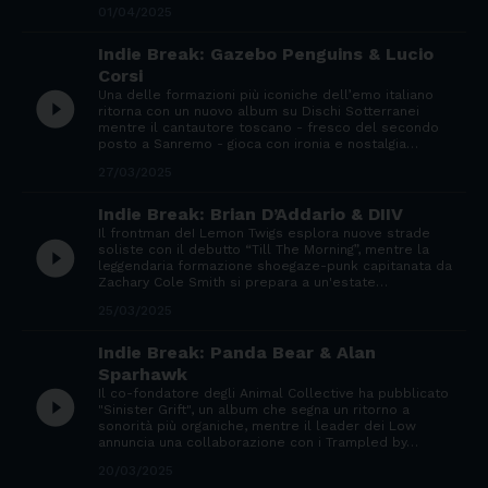
01/04/2025
Indie Break: Gazebo Penguins & Lucio
Corsi
Una delle formazioni più iconiche dell’emo italiano
play_circle_filled
ritorna con un nuovo album su Dischi Sotterranei
mentre il cantautore toscano - fresco del secondo
posto a Sanremo - gioca con ironia e nostalgia…
27/03/2025
Indie Break: Brian D’Addario & DIIV
Il frontman deI Lemon Twigs esplora nuove strade
play_circle_filled
soliste con il debutto “Till The Morning”, mentre la
leggendaria formazione shoegaze-punk capitanata da
Zachary Cole Smith si prepara a un'estate…
25/03/2025
Indie Break: Panda Bear & Alan
Sparhawk
​Il co-fondatore degli Animal Collective ha pubblicato
play_circle_filled
"Sinister Grift", un album che segna un ritorno a
sonorità più organiche, mentre il leader dei Low
annuncia una collaborazione con i Trampled by…
20/03/2025