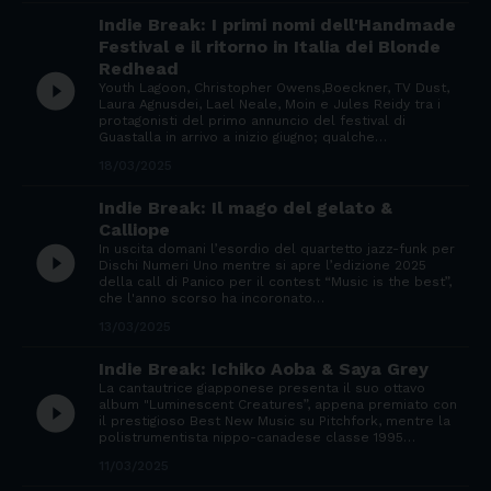
Indie Break: I primi nomi dell'Handmade
Festival e il ritorno in Italia dei Blonde
Redhead
play_circle_filled
Youth Lagoon, Christopher Owens,Boeckner, TV Dust,
Laura Agnusdei, Lael Neale, Moin e Jules Reidy tra i
protagonisti del primo annuncio del festival di
Guastalla in arrivo a inizio giugno; qualche…
18/03/2025
Indie Break: Il mago del gelato &
Calliope
In uscita domani l’esordio del quartetto jazz-funk per
play_circle_filled
Dischi Numeri Uno mentre si apre l’edizione 2025
della call di Panico per il contest “Music is the best”,
che l'anno scorso ha incoronato…
13/03/2025
Indie Break: Ichiko Aoba & Saya Grey
La cantautrice giapponese presenta il suo ottavo
play_circle_filled
album "Luminescent Creatures”, appena premiato con
il prestigioso Best New Music su Pitchfork, mentre la
polistrumentista nippo-canadese classe 1995…
11/03/2025