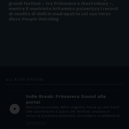
grandi festival – tra Primavera e Glastonbury –,
mentre il musicista britannico polverizza i record
di vendita di vinili in madrepatria col suo terzo
disco People Watching
GLI ALTRI EPISODI
Indie Break: Primavera Sound alle
porte!
play_circle_filled
Nell’ultima puntata della stagione, focus su due band
che calcheranno il palco del festival catalano in
arrivo la prossima settimana. Arrivederci a settembre!
29/05/2025