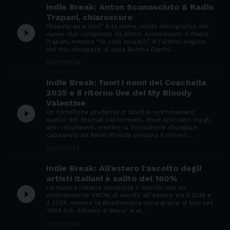
Indie Break: Anton Sconosciuto & Radio
Trapani, chiaroscuro
“Anxiety as a tool” è la prima uscita discografica del
play_circle_filled
nuovo duo composto da Anton Sconosciuto e Radio
Trapani, mentre “le città invisibili” è l’ultimo singolo
del trio shoegaze di casa Bomba Dischi…
03/12/2024
Indie Break: fuori i nomi del Coachella
2025 e il ritorno live dei My Bloody
Valentine
play_circle_filled
Un cartellone prudente e talvolta retromaniaco
quello del festival californiano, dove spiccano tra gli
altri i Kraftwerk, mentre la formazione shoegaze
capitanata da Kevin Shields prepara il ritorno…
26/11/2024
Indie Break: All'estero l'ascolto degli
artisti italiani è salito del 160%
La musica italiana conquista il mondo con un
play_circle_filled
sorprendente +160% di ascolti all’estero tra il 2019 e
il 2024, mentre la Beatlemania rivive grazie al box set
'1964 U.S. Albums in Mono' e al…
25/11/2024