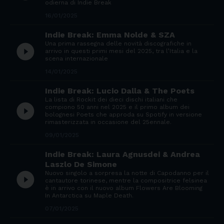
odierna di Indie Break
16/01/2025
Indie Break: Emma Nolde & SZA
Una prima rassegna delle novità discografiche in
play_circle_filled
arrivo in questi primi mesi del 2025, tra l’Italia e la
scena internazionale
14/01/2025
Indie Break: Lucio Dalla & The Poets
La lista di Rockit dei dieci dischi italiani che
play_circle_filled
compiono 50 anni nel 2025 e il primo album dei
bolognesi Poets che approda su Spotify in versione
rimasterizzata in occasione del 25ennale.
09/01/2025
Indie Break: Laura Agnusdei & Andrea
Laszlo De Simone
Nuovo singolo a sorpresa la notte di Capodanno per il
play_circle_filled
cantautore torinese, mentre la compositrice felsinea
è in arrivo con il nuovo album Flowers Are Blooming
In Antarctica su Maple Death.
07/01/2025