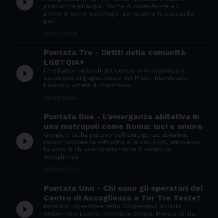
play_circle_filled
podcast le principali forme di dipendenze e i
percorsi socio-psicologici per superarli, passando
per…
02/07/2024
Puntata Tre - Diritti della comunità
LGBTQIA+
play_circle_filled
I mediatori culturali del Centro di Accoglienza in
occasione di giugno, mese del Pride, intervistano
Leandro, vittima di transfobia
18/06/2024
Puntata Due - L'emergenza abitativa in
una metropoli come Roma: luci e ombre
Giorgia e Giulia parlano dell'emergenza abitativa,
play_circle_filled
raccontandone le difficoltà e le soluzioni, attraverso
la voce di chi vive direttamente il centro di
accoglienza
06/06/2024
Puntata Uno - Chi sono gli operatori del
Centro di Accoglienza a Tor Tre Teste?
play_circle_filled
Federico, operatore della Cooperativa Sociale
Ambiente e Lavoro, intervista Giorgia, Muna e Giulia,