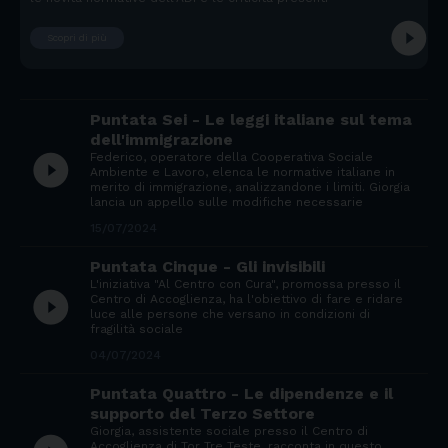
play_circle_filled
Scopri di più
Puntata Sei - Le leggi italiane sul tema
dell'immigrazione
Federico, operatore della Cooperativa Sociale
play_circle_filled
Ambiente e Lavoro, elenca le normative italiane in
merito di immigrazione, analizzandone i limiti. Giorgia
lancia un appello sulle modifiche necessarie
15/07/2024
Puntata Cinque - Gli invisibili
L'iniziativa "Al Centro con Cura", promossa presso il
play_circle_filled
Centro di Accoglienza, ha l'obiettivo di fare e ridare
luce alle persone che versano in condizioni di
fragilità sociale
04/07/2024
Puntata Quattro - Le dipendenze e il
supporto del Terzo Settore
Giorgia, assistente sociale presso il Centro di
Accoglienza di Tor Tre Teste, racconta in questo