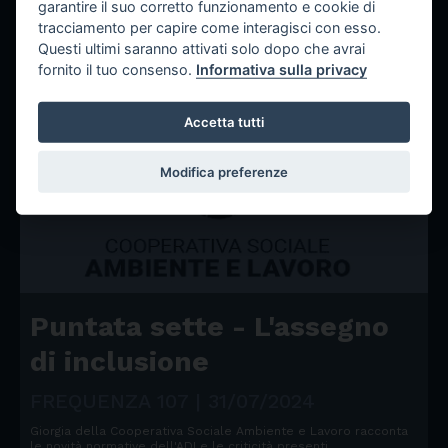
garantire il suo corretto funzionamento e cookie di
ASCOLTA LE PUNTATE
tracciamento per capire come interagisci con esso.
Questi ultimi saranno attivati solo dopo che avrai
fornito il tuo consenso.
Informativa sulla privacy
Accetta tutti
Modifica preferenze
Puntata sette - L'assegno
di inclusione
FREQUENZA 107 | 31/07/2024
Giorgia della Cooperativa Sociale Ambiente e Lavoro racconta
le novità normative dell'ADI e le criticità presenti