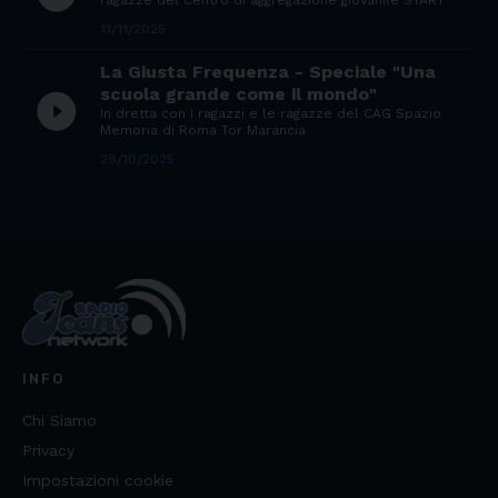
ragazze del Centro di aggregazione giovanile START
11/11/2025
La Giusta Frequenza - Speciale "Una
scuola grande come il mondo"
play_circle_filled
In dretta con I ragazzi e le ragazze del CAG Spazio
Memoria di Roma Tor Marancia
28/10/2025
INFO
Chi Siamo
Privacy
Impostazioni cookie