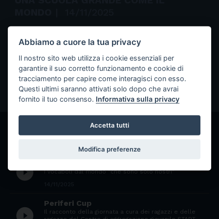
UNA SCUOLA GRANDE COME IL
MONDO
|
14/11/2025
Il diritto ad abitare
Abbiamo a cuore la tua privacy
Cosa significa vivere in uno stabile occupato,
Il nostro sito web utilizza i cookie essenziali per
attraverso gli occhi dei più piccoli
garantire il suo corretto funzionamento e cookie di
tracciamento per capire come interagisci con esso.
Questi ultimi saranno attivati solo dopo che avrai
fornito il tuo consenso.
Informativa sulla privacy
Accetta tutti
GLI ALTRI EPISODI
Modifica preferenze
Parole dal mondo
play_circle_filled
I vocaboli dal mondo "che sono solo nostri"
14/11/2025
Periferi Cup
play_circle_filled
Il racconto della giornata a cura dei ragazzi e delle