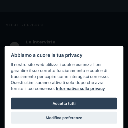
GLI ALTRI EPISODI
Le interviste
play_circle_filled
20/09/2025
Abbiamo a cuore la tua privacy
Il nostro sito web utilizza i cookie essenziali per
La leggenda del mostro del lago
play_circle_filled
garantire il suo corretto funzionamento e cookie di
tracciamento per capire come interagisci con esso.
04/07/2025
Questi ultimi saranno attivati solo dopo che avrai
fornito il tuo consenso.
Informativa sulla privacy
Intro gioco
play_circle_filled
04/07/2025
Accetta tutti
Outro gioco
play_circle_filled
Modifica preferenze
04/07/2025