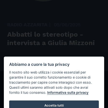
RADIO AZZARITA
|
05/06/2025
Abbatti lo stereotipo -
intervista a Giulia Mizzoni
Abbiamo a cuore la tua privacy
Il nostro sito web utilizza i cookie essenziali per
garantire il suo corretto funzionamento e cookie di
tracciamento per capire come interagisci con esso.
GLI ALTRI EPISODI
Questi ultimi saranno attivati solo dopo che avrai
fornito il tuo consenso.
Informativa sulla privacy
Un disco ogni... quanno ce pare - Wish
play_circle_filled
you were here dei Pink Floyd
Accetta tutti