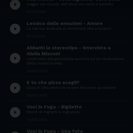
play_circle_filled
Viaggio nel mondo dell'alcol tra rischi e benefici
15/12/2025
Lessico delle emozioni - Amore
play_circle_filled
La rubrica dedicata ai sentimenti che proviamo
15/12/2025
Abbatti lo stereotipo - intervista a
Giulia Mizzoni
play_circle_filled
L'intervista alla giornalista sportiva ed ex studentessa
della nostra scuola
05/06/2025
E tu che pizza scegli?
play_circle_filled
Cosa si cela dietro le nostre decisioni quotidiane
30/05/2025
Voci in Fuga - Biglietto
play_circle_filled
Storie di migranti e migrazioni
30/05/2025
Voci in Fuga - Una foto