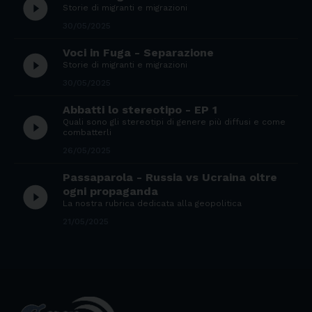
play_circle_filled
Storie di migranti e migrazioni
30/05/2025
Voci in Fuga - Separazione
play_circle_filled
Storie di migranti e migrazioni
30/05/2025
Abbatti lo stereotipo - EP 1
play_circle_filled
Quali sono gli stereotipi di genere più diffusi e come
combatterli
26/05/2025
Passaparola - Russia vs Ucraina oltre
play_circle_filled
ogni propaganda
La nostra rubrica dedicata alla geopolitica
21/05/2025