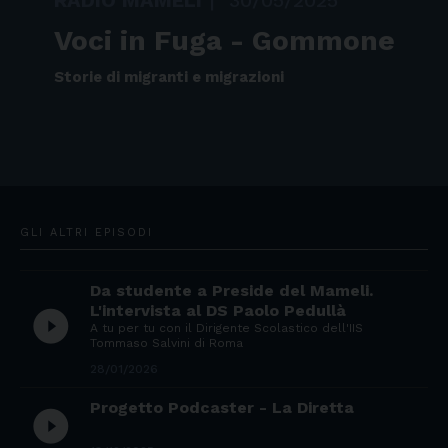
RADIO MAMELI
|
30/05/2025
Voci in Fuga - Gommone
Storie di migranti e migrazioni
GLI ALTRI EPISODI
Da studente a Preside del Mameli.
L'intervista al DS Paolo Pedullà
play_circle_filled
A tu per tu con il Dirigente Scolastico dell'IIS
Tommaso Salvini di Roma
28/01/2026
Progetto Podcaster - La Diretta
play_circle_filled