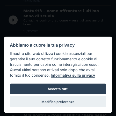
18/12/2025
Maturità - come affrontare l'ultimo
anno di scuola
play_circle_filled
Consigli e confronti su come vivere l'ultimo anno di
liceo
15/12/2025
Interviste doppie - Prof Monda,
Abbiamo a cuore la tua privacy
play_circle_filled
Lorenzo
La rubrica che mette a confronto Prof. e studenti
Il nostro sito web utilizza i cookie essenziali per
15/12/2025
garantire il suo corretto funzionamento e cookie di
tracciamento per capire come interagisci con esso.
Interviste doppie - Prof Nigro, Filippo
play_circle_filled
Questi ultimi saranno attivati solo dopo che avrai
La rubrica che mette a confronto Prof. e studenti
fornito il tuo consenso.
Informativa sulla privacy
15/12/2025
Interviste doppie - Prof De Sanctis,
Accetta tutti
play_circle_filled
Marilena
La rubrica che mette a confronto Prof. e studenti
Modifica preferenze
15/12/2025
Alla nostra - Cosa significa "bere bene"