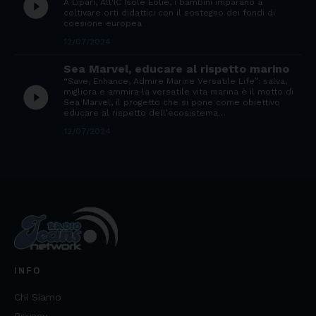
play_circle_filled
A Lipari, All'IC Isole Eolie, i bambini imparano a
coltivare orti didattici con il sostegno dei fondi di
coesione europea
12/07/2024
Sea Marvel, educare al rispetto marino
“Save, Enhance, Admire Marine Versatile Life”: salva,
play_circle_filled
migliora e ammira la versatile vita marina è il motto di
Sea Marvel, il progetto che si pone come obiettivo
educare al rispetto dell’ecosistema…
12/07/2024
INFO
Chi Siamo