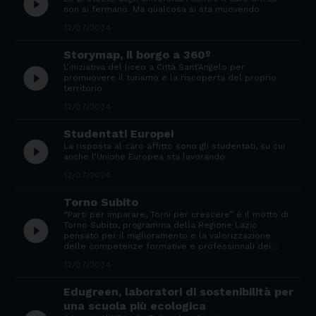
play_circle_filled
non si fermano. Ma qualcosa si sta muovendo
12/07/2024
Storymap, il borgo a 360º
L’iniziativa del liceo a Città Sant’Angelo per
play_circle_filled
promuovere il turismo e la riscoperta del proprio
territorio
12/07/2024
Studentati Europei
play_circle_filled
La risposta al caro affitto sono gli studentati, su cui
anche l’Unione Europea sta lavorando
12/07/2024
Torno Subito
“Parti per imparare, Torni per crescere” è il motto di
play_circle_filled
Torno Subito, programma della Regione Lazio
pensato per il miglioramento e la valorizzazione
delle competenze formative e professionali dei…
12/07/2024
Edugreen, laboratori di sostenibilità per
una scuola più ecologica