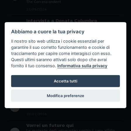
The Correspondent
23/09/2024
Intervista a Donata Columbro
play_circle_filled
Giornalista, docente e data humanizer. Collabora con
La Stampa e L'Essenziale
Abbiamo a cuore la tua privacy
20/09/2024
Il nostro sito web utilizza i cookie essenziali per
garantire il suo corretto funzionamento e cookie di
Povertà Educativa e come contrastarla
tracciamento per capire come interagisci con esso.
play_circle_filled
Ne parliamo con il giornalista, autore e conduttore di
Slow News Pasquale Ancona
Questi ultimi saranno attivati solo dopo che avrai
fornito il tuo consenso.
Informativa sulla privacy
19/09/2024
Il Fondo Sociale Europeo
play_circle_filled
Accetta tutti
29/07/2024
Modifica preferenze
La politica di coesione europea
play_circle_filled
29/07/2024
Vorrei un futuro qui
Le proteste degli universitari contro il caro affitto