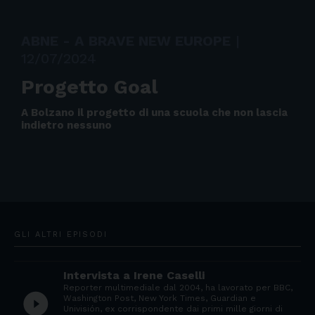
ABNE - A BRAVE NEW EUROPE
|
12/07/2024
Progetto Goal
A Bolzano il progetto di una scuola che non lascia
indietro nessuno
GLI ALTRI EPISODI
Intervista a Irene Caselli
Reporter multimediale dal 2004, ha lavorato per BBC,
play_circle_filled
Washington Post, New York Times, Guardian e
Univisión, ex corrispondente dai primi mille giorni di