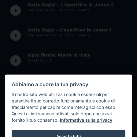
Bella Raga! - L'aperitivo in Jeans 2
play_circle_filled
Radioweb C.A.G. di Sestri Levante
Bella Raga - L'aperitivo in Jeans 1
play_circle_filled
Radioweb C.A.G. di Sestri Levante
sigla finale: Made in Italy
play_circle_filled
ArzelàSound
promo Made in Italy
play_circle_filled
Abbiamo a cuore la tua privacy
ArzelàSound
Il nostro sito web utilizza i cookie essenziali per
garantire il suo corretto funzionamento e cookie di
apertura per il programma Made in
tracciamento per capire come interagisci con esso.
play_circle_filled
Italy
Questi ultimi saranno attivati solo dopo che avrai
ArzelàSound
fornito il tuo consenso.
Informativa sulla privacy
RP 1001notti.mp3
Accetta tutti