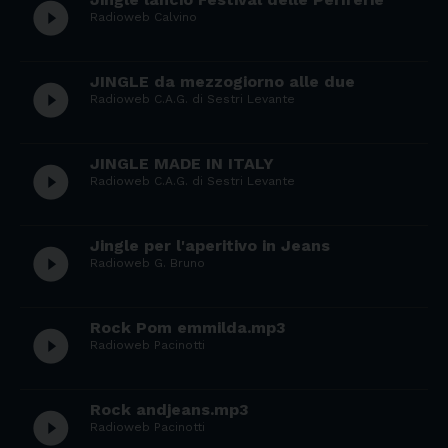
play_circle_filled
Radioweb Calvino
JINGLE da mezzogiorno alle due
play_circle_filled
Radioweb C.A.G. di Sestri Levante
JINGLE MADE IN ITALY
play_circle_filled
Radioweb C.A.G. di Sestri Levante
Jingle per l'aperitivo in Jeans
play_circle_filled
Radioweb G. Bruno
Rock Pom emmilda.mp3
play_circle_filled
Radioweb Pacinotti
Rock andjeans.mp3
play_circle_filled
Radioweb Pacinotti