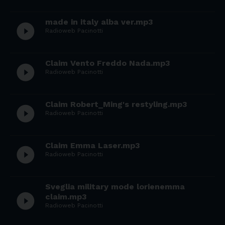
made in italy alba ver.mp3
play_circle_filled
Radioweb Pacinotti
Claim Vento Freddo Nada.mp3
play_circle_filled
Radioweb Pacinotti
Claim Robert_Ming's restyling.mp3
play_circle_filled
Radioweb Pacinotti
Claim Emma Laser.mp3
play_circle_filled
Radioweb Pacinotti
Sveglia military mode lorienemma
play_circle_filled
claim.mp3
Radioweb Pacinotti