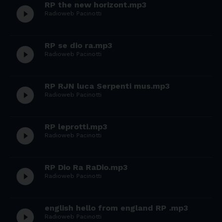
RP the new horizont.mp3
play_circle_filled
Radioweb Pacinotti
RP se dio ra.mp3
play_circle_filled
Radioweb Pacinotti
RP RJN luca Serpenti mus.mp3
play_circle_filled
Radioweb Pacinotti
RP leprotti.mp3
play_circle_filled
Radioweb Pacinotti
RP Dio Ra RaDio.mp3
play_circle_filled
Radioweb Pacinotti
english hello from england RP .mp3
play_circle_filled
Radioweb Pacinotti