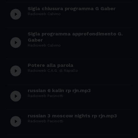
Sigla chiusura programma G Gaber
play_circle_filled
Radioweb Calvino
Sigla programma approfondimento G.
play_circle_filled
Gaber
Radioweb Calvino
Potere alla parola
play_circle_filled
Radioweb C.A.G. di Rapallo
russian 6 kalin rp rjn.mp3
play_circle_filled
Radioweb Pacinotti
russian 3 moscow nights rp rjn.mp3
play_circle_filled
Radioweb Pacinotti