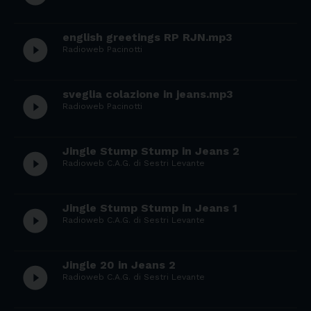
english greetings RP RJN.mp3
play_circle_filled
Radioweb Pacinotti
sveglia colazione in jeans.mp3
play_circle_filled
Radioweb Pacinotti
Jingle Stump Stump in Jeans 2
play_circle_filled
Radioweb C.A.G. di Sestri Levante
Jingle Stump Stump in Jeans 1
play_circle_filled
Radioweb C.A.G. di Sestri Levante
Jingle 20 in Jeans 2
play_circle_filled
Radioweb C.A.G. di Sestri Levante