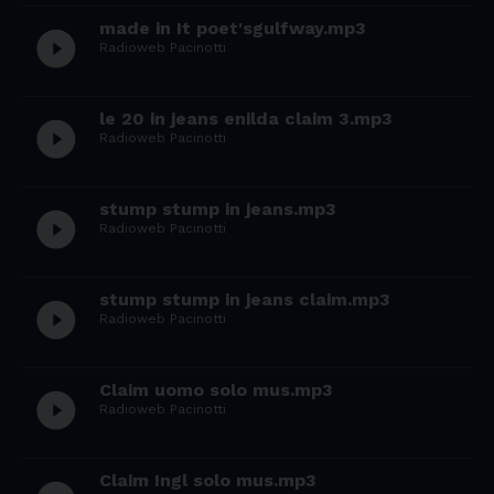
made in It poet'sgulfway.mp3
play_circle_filled
Radioweb Pacinotti
le 20 in jeans enilda claim 3.mp3
play_circle_filled
Radioweb Pacinotti
stump stump in jeans.mp3
play_circle_filled
Radioweb Pacinotti
stump stump in jeans claim.mp3
play_circle_filled
Radioweb Pacinotti
Claim uomo solo mus.mp3
play_circle_filled
Radioweb Pacinotti
Claim Ingl solo mus.mp3