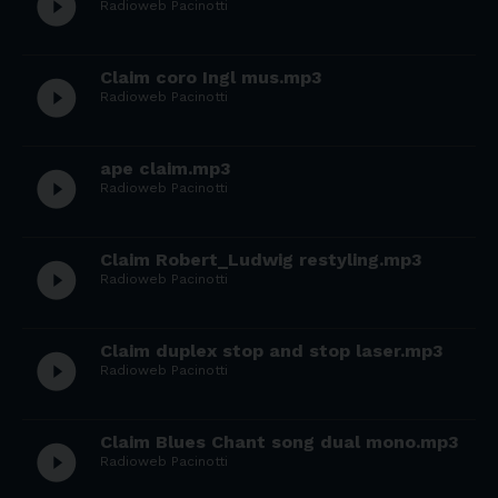
play_circle_filled
Radioweb Pacinotti
Claim coro Ingl mus.mp3
play_circle_filled
Radioweb Pacinotti
ape claim.mp3
play_circle_filled
Radioweb Pacinotti
Claim Robert_Ludwig restyling.mp3
play_circle_filled
Radioweb Pacinotti
Claim duplex stop and stop laser.mp3
play_circle_filled
Radioweb Pacinotti
Claim Blues Chant song dual mono.mp3
play_circle_filled
Radioweb Pacinotti