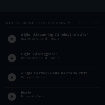
GLI ALTRI JINGLE - PROMO PROGRAMMI
Indice jingle
Sigla "Streaming 72 minuti e oltre"
play_circle_filled
Radioweb C.A.G. di Rapallo
Sigla "Sì viaggiare"
play_circle_filled
Radioweb C.A.G. di Rapallo
Jingle Festival delle Periferie 2013
play_circle_filled
Radioweb Calvino
jingle
play_circle_filled
Radioweb Costa