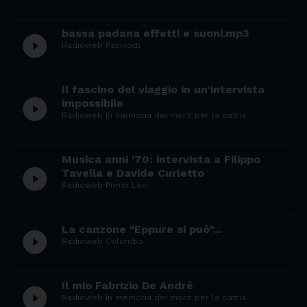
bassa padana effetti e suoni.mp3
play_circle_filled
Radioweb Pacinotti
Il fascino del viaggio in un'intervista
play_circle_filled
impossibile
Radioweb In memoria dei morti per la patria
Musica anni '70: intervista a Filippo
play_circle_filled
Tavella e Davide Curletto
Radioweb Primo Levi
La canzone "Eppure si può"...
play_circle_filled
Radioweb Colombo
Il mio Fabrizio De Andrè
play_circle_filled
Radioweb In memoria dei morti per la patria