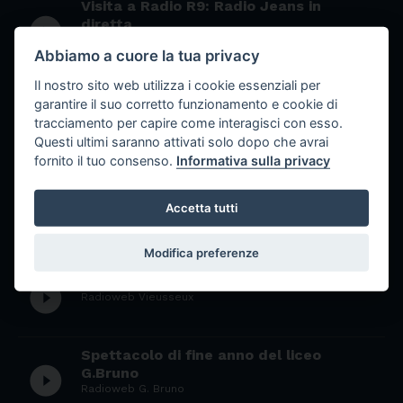
Visita a Radio R9: Radio Jeans in
play_circle_filled
diretta
Liceo Rosetti
Abbiamo a cuore la tua privacy
Il nostro sito web utilizza i cookie essenziali per
Programma su Giorgio Gaber - Terza
garantire il suo corretto funzionamento e cookie di
play_circle_filled
Puntata - La libertà
tracciamento per capire come interagisci con esso.
Radioweb Calvino
Questi ultimi saranno attivati solo dopo che avrai
fornito il tuo consenso.
Informativa sulla privacy
Festival di San Remo: le opinioni della
play_circle_filled
gente.
Accetta tutti
Radioweb Vieusseux
Modifica preferenze
Presentazione festival Sanremo 2013
play_circle_filled
Radioweb Vieusseux
Spettacolo di fine anno del liceo
play_circle_filled
G.Bruno
Radioweb G. Bruno