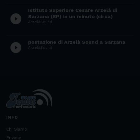
Istituto Superiore Cesare Arzelà di
play_circle_filled
Sarzana (SP) in un minuto (circa)
ArzelàSound
postazione di Arzelà Sound a Sarzana
play_circle_filled
ArzelàSound
INFO
Chi Siamo
Privacy