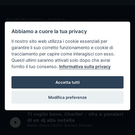
GLI ALTRI VIDEO - SCUOLA
Indice video e foto
Abbiamo a cuore la tua privacy
Benvenuti all' ISS "Primo Levi" di Borgo
play_circle_filled
Fornari - Progetto Accoglienza
Il nostro sito web utilizza i cookie essenziali per
Radioweb Primo Levi
garantire il suo corretto funzionamento e cookie di
tracciamento per capire come interagisci con esso.
Questi ultimi saranno attivati solo dopo che avrai
Noi lavoriamo così
fornito il tuo consenso.
Informativa sulla privacy
play_circle_filled
Radioweb Primo Levi
Accetta tutti
Video Marineria
play_circle_filled
Radioweb Costa
Modifica preferenze
Ti voglio bene, Charlie! - vita e pensieri
play_circle_filled
di un dj alla nutella
Radio Jeans Centro Giovani Chiavari