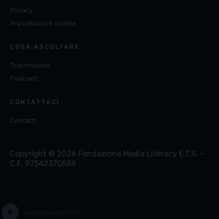
Privacy
Impostazioni cookie
COSA ASCOLTARE
Trasmissioni
Podcast
CONTATTACI
Contatti
Copyright ©
2026
Fondazione Media Literacy E.T.S. -
C.F. 97542370586
play_circle
ASCOLTA LA DIRETTA