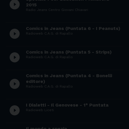
play_circle_filled
2015
Radio Jeans Centro Giovani Chiavari
Comics in Jeans (Puntata 6 - I Peanuts)
play_circle_filled
Radioweb C.A.G. di Rapallo
Comics in Jeans (Puntata 5 - Strips)
play_circle_filled
Radioweb C.A.G. di Rapallo
Comics in Jeans (Puntata 4 - Bonelli
play_circle_filled
editore)
Radioweb C.A.G. di Rapallo
I Dialetti - Il Genovese - 1° Puntata
play_circle_filled
Radioweb Liceti
Il mondo a spezia