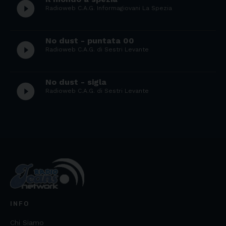
play_circle_filled
Radioweb C.A.G. Informagiovani La Spezia
No dust - puntata 00
play_circle_filled
Radioweb C.A.G. di Sestri Levante
No dust - sigla
play_circle_filled
Radioweb C.A.G. di Sestri Levante
INFO
Chi Siamo