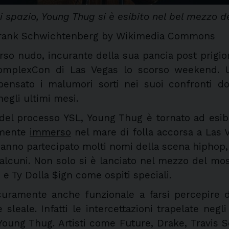
i spazio, Young Thug si è esibito nel bel mezzo d
 Frank Schwichtenberg by Wikimedia Commons
rso nudo, incurante della sua pancia post prigio
mplexCon di Las Vegas lo scorso weekend. Un
ensato i malumori sorti nei suoi confronti do
negli ultimi mesi.
 del processo YSL, Young Thug è tornato ad esibirs
lmente
immerso
nel mare di folla accorsa a Las 
nno partecipato molti nomi della scena hiphop, 
e alcuni. Non solo si è lanciato nel mezzo del m
e Ty Dolla $ign come ospiti speciali.
icuramente anche funzionale a farsi percepire
 sleale. Infatti le intercettazioni trapelate negl
ung Thug. Artisti come Future, Drake, Travis Scott