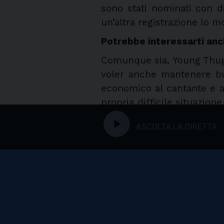
sono stati nominati con d
un’altra registrazione lo 
Potrebbe interessarti an
Comunque sia, Young Thug 
voler anche mantenere buo
economico al cantante e a
propria difficile situazione
play_circle
25.000 dollari di cui hai 
ASCOLTA LA DIRETTA
tutti occupati, fratello”.