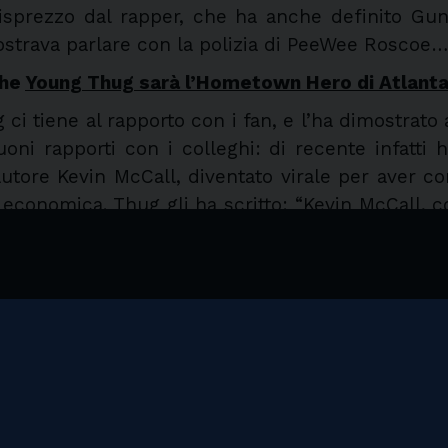
isprezzo dal rapper, che ha anche definito Gun
mostrava parlare con la polizia di PeeWee Roscoe…
che
Young Thug sarà l’Hometown Hero di Atlanta
ci tiene al rapporto con i fan, e l’ha dimostrat
ni rapporti con i colleghi: di recente infatti h
utore Kevin McCall, diventato virale per aver c
 economica. Thug gli ha scritto: “Kevin McCall, co
bisogno, e so che anche CB te li darebbe, è un ve