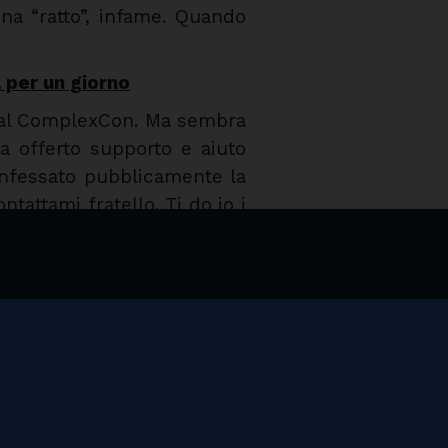
na “ratto”, infame. Quando
 per un giorno
o al ComplexCon. Ma sembra
a offerto supporto e aiuto
onfessato pubblicamente la
ntattami fratello. Ti do io i
ro uomo. A volte siamo solo