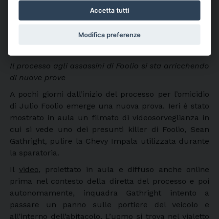
Accetta tutti
Modifica preferenze
Il processo agli assassini di Foolio si sta arricchendo
di nuove prove
A pochi giorni dall’inizio del processo per l’omicidio
di Julio Foolio emerge una nuova prova. Ieri è stato
mostrato in aula un filmato di videosorveglianza in
cui si vede uno dei presunti killer di Foolio, Sean
Gathright, pulire la Chevy Impala utilizzata durante
la sparatoria.
Il
video
, proiettato in aula e diffuso anche online
prima nel contesto della diretta del processo e poi
autonomamente, inquadra Gathright intento a
passare un panno sulle portiere del veicolo e
all’interno dell’abitacolo. L’uomo si trova nel vialetto