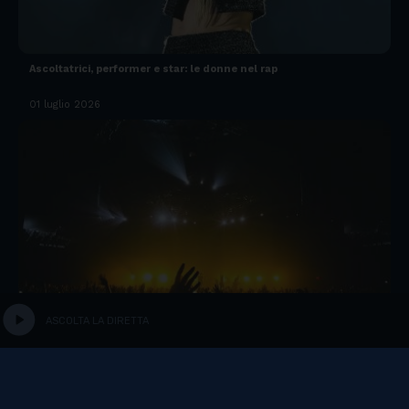
Ascoltatrici, performer e star: le donne nel rap
01 luglio 2026
play_circle
ASCOLTA LA DIRETTA
Lido di Camaiore ospita i Twenty One Pilots
04 maggio 2026