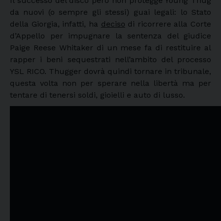
Il successo del disco però non protegge Young Thug
da nuovi (o sempre gli stessi) guai legali: lo Stato
della Giorgia, infatti, ha
deciso
di ricorrere alla Corte
d’Appello per impugnare la sentenza del giudice
Paige Reese Whitaker di un mese fa di restituire al
rapper i beni sequestrati nell’ambito del processo
YSL RICO. Thugger dovrà quindi tornare in tribunale,
questa volta non per sperare nella libertà ma per
tentare di tenersi soldi, gioielli e auto di lusso.