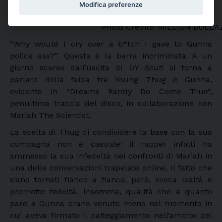
Modifica preferenze
una traccia del disco
Photo Credits: MILLION DOL
“Why would I cry over a b*tch I gave to Gunna
police ass?”. Questa è la barra incriminata. A un
giorno scarso dall’uscita di
UY Scuti
si torna a
parlare della faida tra Young Thug e Gunna,
evidente in “Dreams Rarely Do Come True”,
penultima traccia del disco, in collaborazione con
Mariah The Scientist.
La scelta di Thug di condividere la base con la sua
compagna non è casuale: il rapper infatti ha
ammesso la sua infedeltà nei confronti di Mariah in
una delle conversazioni trapelate online. Il fatto che
siano tornati fianco a fianco, però, evoca lealtà e
promette fedeltà. Insomma, qualità che a quanto
pare a Gunna erano venute meno nel momento in
cui aveva firmato il patteggiamento nell’ambito del