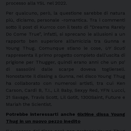
processo alla YSL nel 2022.
Per qualcuno, però, la questione sarebbe di natura
più, diciamo, personale -romantica. Tra i commenti
sotto il post di Kurrco con il testo di “Dreams Rarely
Do Come True”, infatti, si sprecano le allusioni a un
rapporto ben superiore all’amicizia tra Gunna e
Young Thug. Comunque stiano le cose,
UY Scuti
rappresenta il primo progetto completo dall’uscita di
prigione per Thugger, quindi erano anni che un po’
di sassolini dalle scarpe doveva toglierseli.
Nonostante il dissing a Gunna, nel disco Young Thug
ha collaborato con numerosi artisti, tra cui Ken
Carson, Cardi B, T.I., Lil Baby, Sexyy Red, YFN Lucci,
21 Savage, Travis Scott, Lil Gotit, 1300Saint, Future e
Mariah the Scientist.
Potrebbe interessarti anche
6ix9ine dissa Young
Thug in un nuovo pezzo inedito