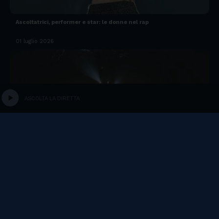
Ascoltatrici, performer e star: le donne nel rap
01 luglio 2026
play_circle
ASCOLTA LA DIRETTA
Lido di Camaiore ospita i Twenty One Pilots
04 maggio 2026