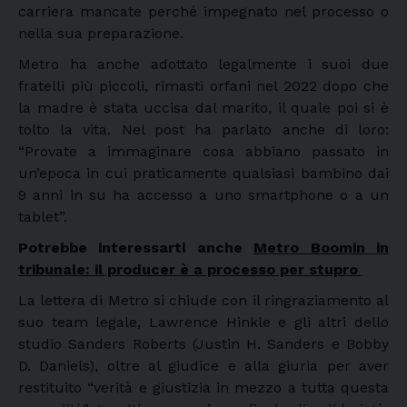
carriera mancate perché impegnato nel processo o
nella sua preparazione.
Metro ha anche adottato legalmente i suoi due
fratelli più piccoli, rimasti orfani nel 2022 dopo che
la madre è stata uccisa dal marito, il quale poi si è
tolto la vita. Nel post ha parlato anche di loro:
“Provate a immaginare cosa abbiano passato in
un’epoca in cui praticamente qualsiasi bambino dai
9 anni in su ha accesso a uno smartphone o a un
tablet”.
Potrebbe interessarti anche
Metro Boomin in
tribunale: il producer è a processo per stupro
La lettera di Metro si chiude con il ringraziamento al
suo team legale, Lawrence Hinkle e gli altri dello
studio Sanders Roberts (Justin H. Sanders e Bobby
D. Daniels), oltre al giudice e alla giuria per aver
restituito “verità e giustizia in mezzo a tutta questa