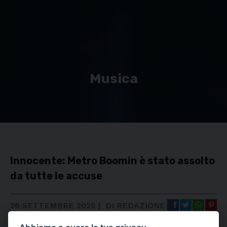
Musica
Innocente: Metro Boomin è stato assolto
da tutte le accuse
26 SETTEMBRE 2025
|
DI REDAZIONE