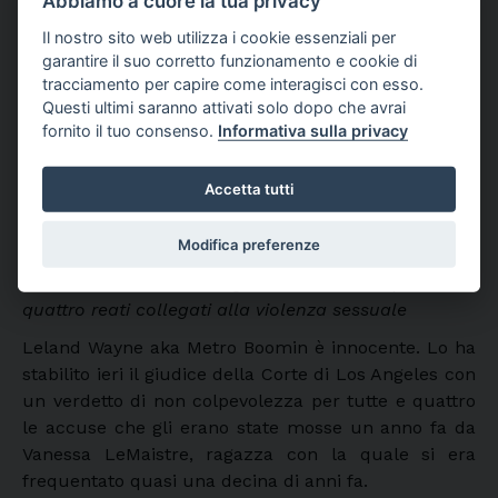
Abbiamo a cuore la tua privacy
Il nostro sito web utilizza i cookie essenziali per
garantire il suo corretto funzionamento e cookie di
tracciamento per capire come interagisci con esso.
Questi ultimi saranno attivati solo dopo che avrai
fornito il tuo consenso.
Informativa sulla privacy
Accetta tutti
Modifica preferenze
Metro Boomin è stato giudicato non colpevole di
quattro reati collegati alla violenza sessuale
Leland Wayne aka Metro Boomin è innocente. Lo ha
stabilito ieri il giudice della Corte di Los Angeles con
un verdetto di non colpevolezza per tutte e quattro
le accuse che gli erano state mosse un anno fa da
Vanessa LeMaistre, ragazza con la quale si era
frequentato quasi una decina di anni fa.